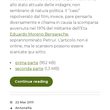
allo stato attuale delle indagini, non
sembrano di natura politica. Il “caso”
rispolverato dal film, invece, pare pensarla
diversamente e chiama in causa la scomparsa
avvenuta nel 1976 del militante dell’Eta
Eduardo Moreno Bergareche
,
soprannominato Petrur. L’articolo non è
online, ma le scansioni possono essere
scaricate qui sotto:
prima parte
(952 KB)
seconda parte
(1,3 MB)
Continue reading
Date
22 Mar 2011
Author
Antonella