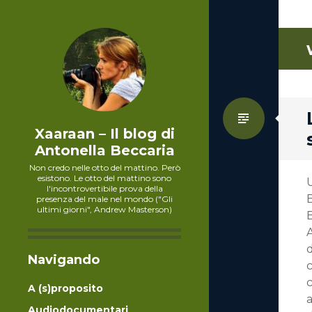
Standa
Xaaraan – Il blog di
Antonella Beccaria
Non credo nelle otto del mattino. Però
esistono. Le otto del mattino sono
l'incontrovertibile prova della
B
presenza del male nel mondo ("Gli
ultimi giorni", Andrew Masterson)
B
A
d
Navigando
c
A (s)proposito
a
Audiodocumentari