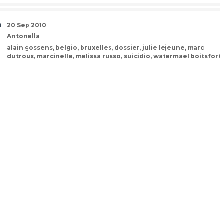
Date
20 Sep 2010
Author
Antonella
Tags
alain gossens
,
belgio
,
bruxelles
,
dossier
,
julie lejeune
,
marc
dutroux
,
marcinelle
,
melissa russo
,
suicidio
,
watermael boitsfor