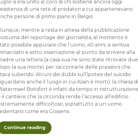
uglio si era unito al coro di chi sostiene ancora oggi
’esistenza di una rete di predatori a cui appartenevano
anche persone di primo piano in Belgio.
Dunque, mentre si resta in attesa della pubblicazione
postuma del reportage del giornalista, al momento è
tato possibile appurare che l’uomo, 40 anni, si sentiva
inacciato e sotto osservazione al punto da scrivere alla
adre una lettera (a casa sua ne sono state ritrovate due
opo la sua morte) per raccontarle delle pressioni che
tava subendo. Alcuni dei dubbi sull’ipotesi del suicidio
iguardano anche il luogo in cui Alain è morto: la chiesa d
atermael Boitsfort è infatti da tempo in ristrutturazion
 il cantiere che la circonda rende l’accesso all’edificio
estremamente difficoltoso, soprattutto a un uomo
sedentario come era Gossens.
Continue reading