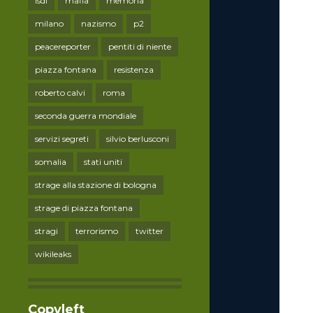
lsdi
mafia
memoria
milano
nazismo
p2
peacereporter
pentiti di niente
piazza fontana
resistenza
roberto calvi
roma
seconda guerra mondiale
servizi segreti
silvio berlusconi
somalia
stati uniti
strage alla stazione di bologna
strage di piazza fontana
stragi
terrorismo
twitter
wikileaks
Copyleft