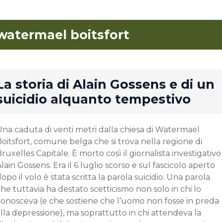
watermael boitsfort
rd
La storia di Alain Gossens e di un
suicidio alquanto tempestivo
Una caduta di venti metri dalla chiesa di Watermael
oitsfort, comune belga che si trova nella regione di
ruxelles Capitale. È morto così il giornalista investigativo
lain Gossens. Era il 6 luglio scorso e sul fascicolo aperto
opo il volo è stata scritta la parola suicidio. Una parola
he tuttavia ha destato scetticismo non solo in chi lo
conosceva (e che sostiene che l’uomo non fosse in preda
lla depressione), ma soprattutto in chi attendeva la