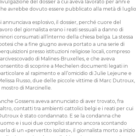
ivulgazione del dossier a cui aveva lavorato per anni e
che avrebbe dovuto essere pubblicato alla metà di luglio
i annunciava esplosivo, il dossier, perché cuore del
avoro del giornalista erano i reati sessuali a danno di
inori consumati all’interno della chiesa belga. La stessa
potesi che a fine giugno aveva portato a una serie di
erquisizioni presso istituzioni religiose locali, compreso
’arcivescovado di Malines-Bruxelles, e che aveva
consentito di scoprire a Mechelen documenti legati in
articolare al rapimento e all’omicidio di Julie Lejeune e
elissa Russo, due delle piccole vittime di Marc Dutroux,
l mostro di Marcinelle.
Anche Gossens aveva annunciato di aver trovato, fra
’altro, contatti tra ambienti cattolici belgi e i reati per cui
Dutroux è stato condannato. E se la condanna che
l’uomo e i suoi due complici stanno ancora scontando
arla di un «pervertito isolato», il giornalista morto a inizio