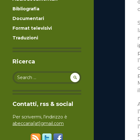
d
Bibliografia
Documentari
S
Format televisivi
l
Traduzioni
m
i
p
l
Ricerca
Search for:
p
M
i
Contatti, rss & social
l
Per scrivermi, l'indirizzo è
abeccaria[at]gmail.com
p