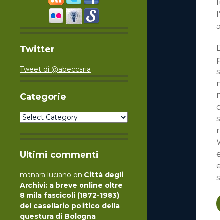
l
l
Twitter
Tweet di @abeccaria
s
m
m
Categorie
d
Categorie
s
r
W
Ultimi commenti
e
manara luciano
on
Città degli
Archivi: a breve online oltre
8 mila fascicoli (1872-1983)
del casellario politico della
questura di Bologna