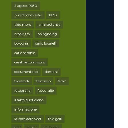
2 agosto 1980
12 dicembre 1969
1980
aldo moro
anni settanta
arcoiris tv
boingboing
bologna
carlo lucarelli
carlo saronio
creative commons
documentario
domani
facebook
fascismo
flickr
fotografia
fotografie
il fatto quotidiano
informazione
la voce delle voci
licio gelli