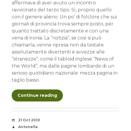
affermava di aver avuto un incontro
ravvicinato del terzo tipo. Sì, proprio quello
con il genere alieno. Un po’ di folclore che sui
giornali di provincia trova sempre posto, per
quanto trattato discretamente e con una
vena di ironia. La “notizia”, se così si può
chiamarla, venne ripresa non da testate
assolutamente divertenti e avvezze alle
“stranezze”, come il tabloid inglese “News of
the World”, ma dalle pagine lombarde di un
serioso quotidiano nazionale: mezza pagina in
taglio basso.
Continue reading
Date
21 Oct 2010
Author
Antonella