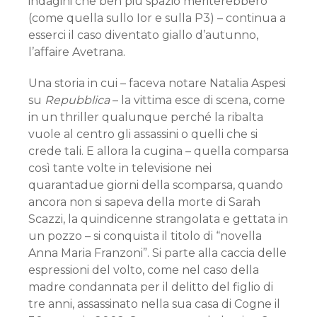
indagini che ben più spazio meriterebbero
(come quella sullo Ior e sulla P3) – continua a
esserci il caso diventato giallo d’autunno,
l’affaire Avetrana.
Una storia in cui – faceva notare Natalia Aspesi
su
Repubblica
– la vittima esce di scena, come
in un thriller qualunque perché la ribalta
vuole al centro gli assassini o quelli che si
crede tali. E allora la cugina – quella comparsa
così tante volte in televisione nei
quarantadue giorni della scomparsa, quando
ancora non si sapeva della morte di Sarah
Scazzi, la quindicenne strangolata e gettata in
un pozzo – si conquista il titolo di “novella
Anna Maria Franzoni”. Si parte alla caccia delle
espressioni del volto, come nel caso della
madre condannata per il delitto del figlio di
tre anni, assassinato nella sua casa di Cogne il