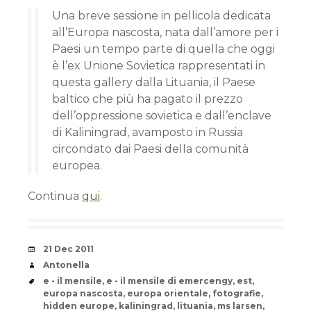
Una breve sessione in pellicola dedicata
all’Europa nascosta, nata dall’amore per i
Paesi un tempo parte di quella che oggi
è l’ex Unione Sovietica rappresentati in
questa gallery dalla Lituania, il Paese
baltico che più ha pagato il prezzo
dell’oppressione sovietica e dall’enclave
di Kaliningrad, avamposto in Russia
circondato dai Paesi della comunità
europea.
Continua
qui
.
Date
21 Dec 2011
Author
Antonella
Tags
e - il mensile
,
e - il mensile di emercengy
,
est
,
europa nascosta
,
europa orientale
,
fotografie
,
hidden europe
,
kaliningrad
,
lituania
,
ms larsen
,