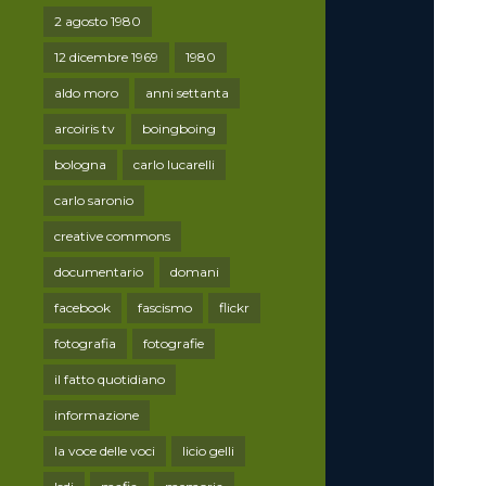
2 agosto 1980
12 dicembre 1969
1980
aldo moro
anni settanta
arcoiris tv
boingboing
bologna
carlo lucarelli
carlo saronio
creative commons
documentario
domani
facebook
fascismo
flickr
fotografia
fotografie
il fatto quotidiano
informazione
la voce delle voci
licio gelli