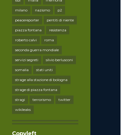
lsdi
mafia
memoria
milano
nazismo
p2
peacereporter
pentiti di niente
piazza fontana
resistenza
roberto calvi
roma
seconda guerra mondiale
servizi segreti
silvio berlusconi
somalia
stati uniti
strage alla stazione di bologna
strage di piazza fontana
stragi
terrorismo
twitter
wikileaks
Copyleft