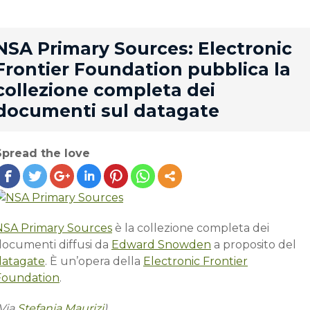
rd
NSA Primary Sources: Electronic
Frontier Foundation pubblica la
collezione completa dei
documenti sul datagate
Spread the love
NSA Primary Sources
è la collezione completa dei
documenti diffusi da
Edward Snowden
a proposito del
datagate
. È un’opera della
Electronic Frontier
Foundation
.
(Via
Stefania Maurizi
)