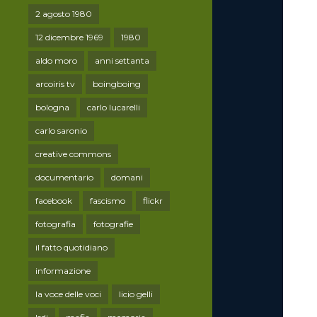
2 agosto 1980
12 dicembre 1969
1980
aldo moro
anni settanta
arcoiris tv
boingboing
bologna
carlo lucarelli
carlo saronio
creative commons
documentario
domani
facebook
fascismo
flickr
fotografia
fotografie
il fatto quotidiano
informazione
la voce delle voci
licio gelli