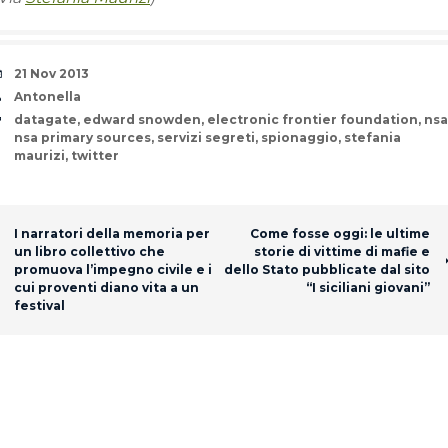
Date
21 Nov 2013
Author
Antonella
Tags
datagate
,
edward snowden
,
electronic frontier foundation
,
nsa
nsa primary sources
,
servizi segreti
,
spionaggio
,
stefania
maurizi
,
twitter
Post navigation
I narratori della memoria per
Come fosse oggi: le ultime
un libro collettivo che
storie di vittime di mafie e
promuova l’impegno civile e i
dello Stato pubblicate dal sito
cui proventi diano vita a un
“I siciliani giovani”
festival