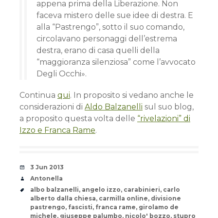
appena prima della Liberazione. Non
faceva mistero delle sue idee di destra. E
alla “Pastrengo”, sotto il suo comando,
circolavano personaggi dell’estrema
destra, erano di casa quelli della
“maggioranza silenziosa” come l’avvocato
Degli Occhi».
Continua
qui
. In proposito si vedano anche le
considerazioni di
Aldo Balzanelli
sul suo blog,
a proposito questa volta delle
“rivelazioni” di
Izzo e Franca Rame
.
Date
3 Jun 2013
Author
Antonella
Tags
albo balzanelli
,
angelo izzo
,
carabinieri
,
carlo
alberto dalla chiesa
,
carmilla online
,
divisione
pastrengo
,
fascisti
,
franca rame
,
girolamo de
michele
,
giuseppe palumbo
,
nicolo' bozzo
,
stupro