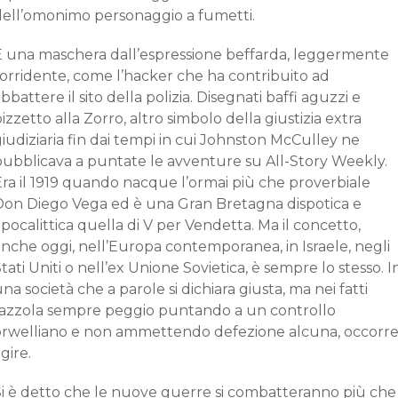
dell’omonimo personaggio a fumetti.
È una maschera dall’espressione beffarda, leggermente
sorridente, come l’hacker che ha contribuito ad
bbattere il sito della polizia. Disegnati baffi aguzzi e
izzetto alla Zorro, altro simbolo della giustizia extra
iudiziaria fin dai tempi in cui Johnston McCulley ne
pubblicava a puntate le avventure su All-Story Weekly.
Era il 1919 quando nacque l’ormai più che proverbiale
Don Diego Vega ed è una Gran Bretagna dispotica e
pocalittica quella di V per Vendetta. Ma il concetto,
nche oggi, nell’Europa contemporanea, in Israele, negli
tati Uniti o nell’ex Unione Sovietica, è sempre lo stesso. I
na società che a parole si dichiara giusta, ma nei fatti
razzola sempre peggio puntando a un controllo
orwelliano e non ammettendo defezione alcuna, occorr
gire.
Si è detto che le nuove guerre si combatteranno più che