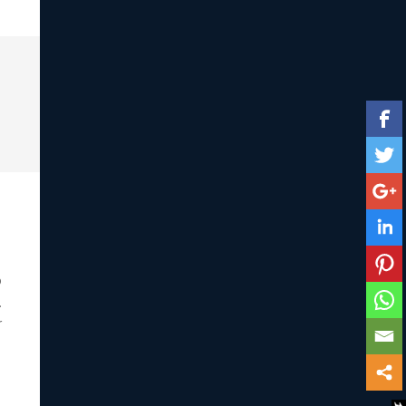
o
.
r