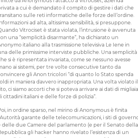
nflitte da Anonymous l’attacco a Vitrociset, azienda
rivata a cui è demandato il compito di gestire i dati che
ransitano sulle reti informatiche delle forze dell’ordine.
nformazioni ad alta, altissima sensibilità, si presuppone.
uando Vitrociset è stata violata, l’intrusione è avvenuta
con una “semplicità disarmante”, ha dichiarato un
nonymo italiano alla trasmissione televisiva Le Iene in
na delle primissime interviste pubbliche. Una semplicità
he si è ripresentata invariata, come se nessuno avesse
ano ai sistemi, per tre volte consecutive tanto da
onvincere gli Anon tricolori “di quanto lo Stato spenda
oldi in maniera davvero inappropriata. Una volta violato il
ito, ci siamo accorti che si poteva arrivare ai dati di migliai
i cittadini italiani e delle forze di polizia”.
oi, in ordine sparso, nel mirino di Anonymous è finita
’Autorità garante delle telecomunicazioni, i siti di govern
e delle due Camere del parlamento (e per il Senato della
epubblica gli hacker hanno rivelato l’esistenza di un