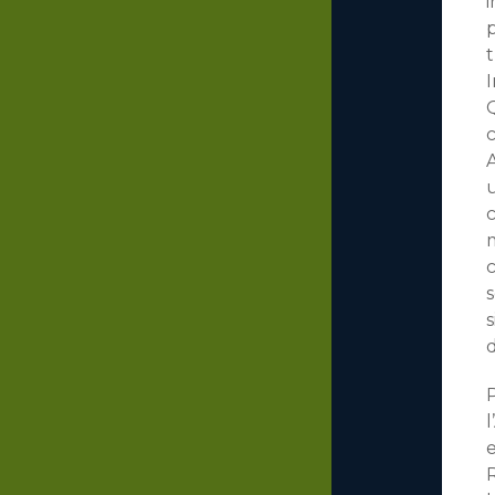
i
p
t
I
Q
A
u
c
m
c
s
s
d
P
l
R