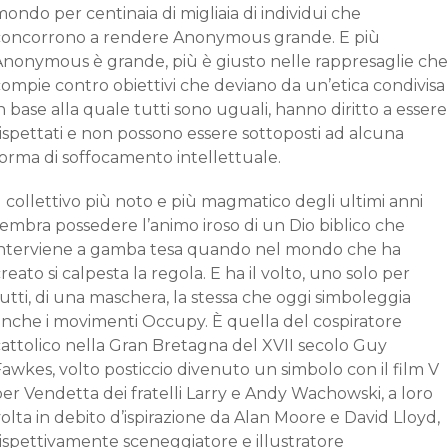
ondo per centinaia di migliaia di individui che
concorrono a rendere Anonymous grande. E più
Anonymous è grande, più è giusto nelle rappresaglie che
ompie contro obiettivi che deviano da un’etica condivisa
n base alla quale tutti sono uguali, hanno diritto a essere
ispettati e non possono essere sottoposti ad alcuna
forma di soffocamento intellettuale.
l collettivo più noto e più magmatico degli ultimi anni
embra possedere l’animo iroso di un Dio biblico che
interviene a gamba tesa quando nel mondo che ha
reato si calpesta la regola. E ha il volto, uno solo per
utti, di una maschera, la stessa che oggi simboleggia
anche i movimenti Occupy. È quella del cospiratore
cattolico nella Gran Bretagna del XVII secolo Guy
awkes, volto posticcio divenuto un simbolo con il film V
er Vendetta dei fratelli Larry e Andy Wachowski, a loro
olta in debito d’ispirazione da Alan Moore e David Lloyd,
ispettivamente sceneggiatore e illustratore