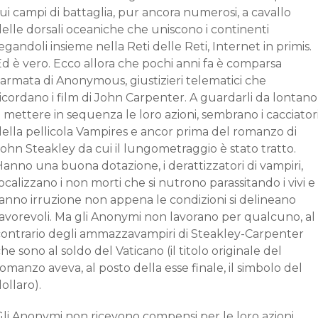
ui campi di battaglia, pur ancora numerosi, a cavallo
elle dorsali oceaniche che uniscono i continenti
egandoli insieme nella Reti delle Reti, Internet in primis.
d è vero. Ecco allora che pochi anni fa è comparsa
’armata di Anonymous, giustizieri telematici che
icordano i film di John Carpenter. A guardarli da lontano
 mettere in sequenza le loro azioni, sembrano i cacciator
della pellicola Vampires e ancor prima del romanzo di
ohn Steakley da cui il lungometraggio è stato tratto.
anno una buona dotazione, i derattizzatori di vampiri,
ocalizzano i non morti che si nutrono parassitando i vivi e
fanno irruzione non appena le condizioni si delineano
favorevoli. Ma gli Anonymi non lavorano per qualcuno, al
contrario degli ammazzavampiri di Steakley-Carpenter
he sono al soldo del Vaticano (il titolo originale del
omanzo aveva, al posto della esse finale, il simbolo del
ollaro).
Gli Anonymi non ricevono compensi per le loro azioni,