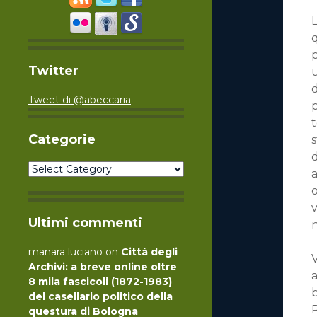
L
q
Twitter
d
Tweet di @abeccaria
p
t
Categorie
s
d
Categorie
a
o
v
Ultimi commenti
n
manara luciano
on
Città degli
V
Archivi: a breve online oltre
a
8 mila fascicoli (1872-1983)
b
del casellario politico della
P
questura di Bologna