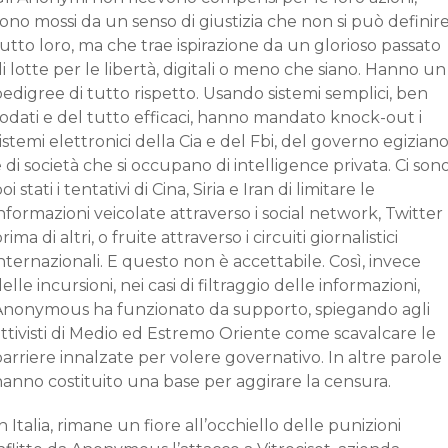
ono mossi da un senso di giustizia che non si può definir
utto loro, ma che trae ispirazione da un glorioso passato
i lotte per le libertà, digitali o meno che siano. Hanno un
edigree di tutto rispetto. Usando sistemi semplici, ben
odati e del tutto efficaci, hanno mandato knock-out i
istemi elettronici della Cia e del Fbi, del governo egizian
 di società che si occupano di intelligence privata. Ci son
oi stati i tentativi di Cina, Siria e Iran di limitare le
nformazioni veicolate attraverso i social network, Twitter
rima di altri, o fruite attraverso i circuiti giornalistici
nternazionali. E questo non è accettabile. Così, invece
elle incursioni, nei casi di filtraggio delle informazioni,
Anonymous ha funzionato da supporto, spiegando agli
ttivisti di Medio ed Estremo Oriente come scavalcare le
arriere innalzate per volere governativo. In altre parole
anno costituito una base per aggirare la censura.
n Italia, rimane un fiore all’occhiello delle punizioni