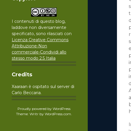
s
t
d
I contenuti di questo blog,
p
laddove non diversamente
specificato, sono rilasciati con
r
Licenza Creative Commons
s
Attribuzione-Non
e
commerciale-Condividi allo
p
stesso modo 2.5 Italia
i
p
Credits
i
d
Xaaraan è ospitato sul server di
Carlo Beccaria.
a
b
Proudly powered by WordPress
h
Theme: Writr by
WordPress.com
.
I