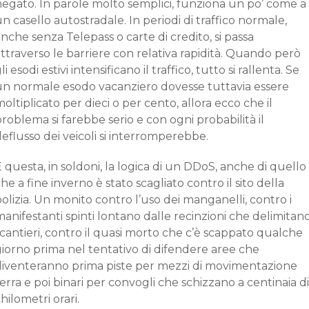
negato. In parole molto semplici, funziona un po’ come a
n casello autostradale. In periodi di traffico normale,
nche senza Telepass o carte di credito, si passa
ttraverso le barriere con relativa rapidità. Quando però
li esodi estivi intensificano il traffico, tutto si rallenta. Se
un normale esodo vacanziero dovesse tuttavia essere
oltiplicato per dieci o per cento, allora ecco che il
roblema si farebbe serio e con ogni probabilità il
eflusso dei veicoli si interromperebbe.
 questa, in soldoni, la logica di un DDoS, anche di quello
he a fine inverno è stato scagliato contro il sito della
olizia. Un monito contro l’uso dei manganelli, contro i
anifestanti spinti lontano dalle recinzioni che delimitan
 cantieri, contro il quasi morto che c’è scappato qualche
iorno prima nel tentativo di difendere aree che
diventeranno prima piste per mezzi di movimentazione
erra e poi binari per convogli che schizzano a centinaia di
hilometri orari.