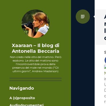
Standa
Xaaraan – Il blog di
Antonella Beccaria
Non credo nelle otto del mattino. Però
esistono. Le otto del mattino sono
l'incontrovertibile prova della
presenza del male nel mondo ("Gli
ultimi giorni", Andrew Masterson)
i
U
Navigando
D
c
A (s)proposito
r
Audiodocumentari