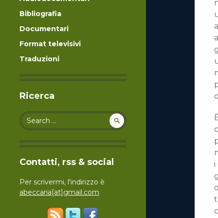
Bibliografia
u
a
Documentari
a
Format televisivi
g
Traduzioni
m
p
Ricerca
d
Search for:
È
c
p
m
Contatti, rss & social
i
g
Per scrivermi, l'indirizzo è
abeccaria[at]gmail.com
t
c