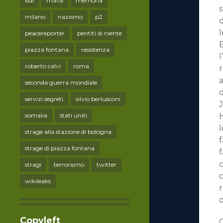
lsdi
mafia
memoria
s
milano
nazismo
p2
d
l
peacereporter
pentiti di niente
E
piazza fontana
resistenza
l
roberto calvi
roma
r
a
seconda guerra mondiale
servizi segreti
silvio berlusconi
J
somalia
stati uniti
H
l
strage alla stazione di bologna
strage di piazza fontana
stragi
terrorismo
twitter
c
wikileaks
r
d
Copyleft