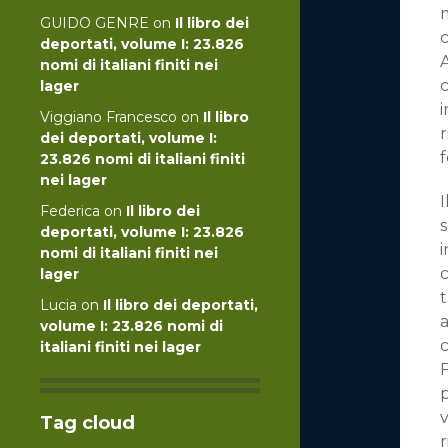
m
GUIDO GENRE
on
Il libro dei
deportati, volume I: 23.826
nomi di italiani finiti nei
c
lager
i
Viggiano Francesco
on
Il libro
r
dei deportati, volume I:
23.826 nomi di italiani finiti
nei lager
I
Federica
on
Il libro dei
s
deportati, volume I: 23.826
nomi di italiani finiti nei
c
lager
t
Lucia
on
Il libro dei deportati,
volume I: 23.826 nomi di
italiani finiti nei lager
F
p
v
Tag cloud
r