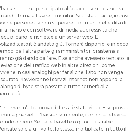
’hacker che ha partecipato all’attacco sorride ancora
uando torna a fissare il monitor. Sì, è stato facile, in così
poche persone da non superare il numero delle dita di
una mano e con software di media aggressività che
ecuplicano le richieste a un server web. E
oliziadistato.it è andato giù. Tornerà disponibile in poco
empo, dall’altra parte gli amministratori di sistema si
tanno già dando da fare. E se anche avessero tentato la
eviazione del traffico web in altre direzioni, come
vviene in casi analoghi per far sì che il sito non venga
scurato, riavvieranno i servizi Internet non appena la
alanga di byte sarà passata e tutto tornerà alla
ormalità.
ero, ma un’altra prova di forza è stata vinta. E se provate
 immaginarvelo, l’hacker sorridente, non chiedetevi se è
iondo o moro. Se ha le basette o gli occhi strabici.
ensate solo a un volto, lo stesso moltiplicato in tutto il