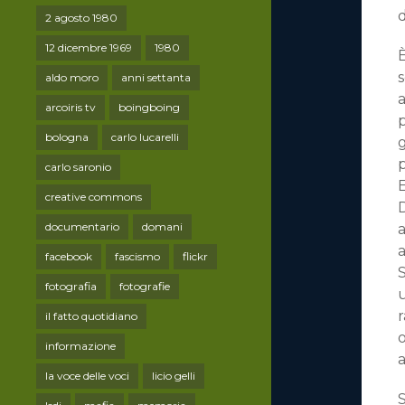
2 agosto 1980
12 dicembre 1969
1980
aldo moro
anni settanta
a
arcoiris tv
boingboing
p
bologna
carlo lucarelli
g
carlo saronio
creative commons
documentario
domani
a
a
facebook
fascismo
flickr
S
fotografia
fotografie
u
il fatto quotidiano
informazione
a
la voce delle voci
licio gelli