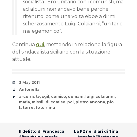
socialista . Ero unitario con i comunisti, ma
ad alcuni non andavo bene perché
ritenuto, come una volta ebbe a dirmi
scherzosamente Luigi Colaianni, “unitario
ma egemonico”.
Continua
qui
, mettendo in relazione la figura
del sindacalista siciliano con la situazione
attuale.
Date
3 May 2011
Author
Antonella
Tags
arcoiris tv
,
cgil
,
comiso
,
domani
,
luigi colaianni
,
mafia
,
missili di comiso
,
pci
,
pietro ancona
,
pio
latorre
,
toto riina
Post navigation
Il delitto di Francesca
La P2 nei diari di Tina
Alinovi: un simbolo
Anselmi: “Basta una