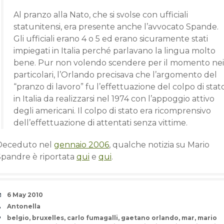
Al pranzo alla Nato, che si svolse con ufficiali
statunitensi, era presente anche l’avvocato Spande.
Gli ufficiali erano 4 o 5 ed erano sicuramente stati
impiegati in Italia perché parlavano la lingua molto
bene. Pur non volendo scendere per il momento nei
particolari, l’Orlando precisava che l’argomento del
“pranzo di lavoro” fu l’effettuazione del colpo di stat
in Italia da realizzarsi nel 1974 con l’appoggio attivo
degli americani. Il colpo di stato era ricomprensivo
dell’effettuazione di attentati senza vittime.
Deceduto nel
gennaio 2006
, qualche notizia su Mario
Spandre è riportata
qui
e
qui
.
Date
6 May 2010
Author
Antonella
Tags
belgio
,
bruxelles
,
carlo fumagalli
,
gaetano orlando
,
mar
,
mario