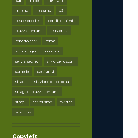
lsdi
mafia
memoria
milano
nazismo
p2
peacereporter
pentiti di niente
piazza fontana
resistenza
roberto calvi
roma
seconda guerra mondiale
servizi segreti
silvio berlusconi
somalia
stati uniti
strage alla stazione di bologna
strage di piazza fontana
stragi
terrorismo
twitter
wikileaks
Copyleft