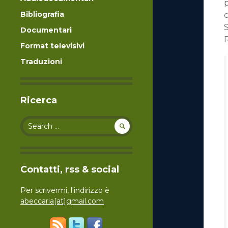
p
Bibliografia
S
Documentari
R
Format televisivi
Traduzioni
Ricerca
Search for:
Contatti, rss & social
Per scrivermi, l'indirizzo è
abeccaria[at]gmail.com