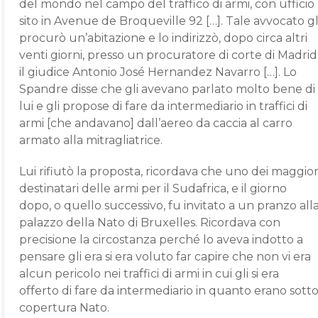
del mondo nel campo del traffico di armi, con ufficio
sito in Avenue de Broqueville 92 […]. Tale avvocato gl
procurò un’abitazione e lo indirizzò, dopo circa altri
venti giorni, presso un procuratore di corte di Madrid
il giudice Antonio José Hernandez Navarro […]. Lo
Spandre disse che gli avevano parlato molto bene di
lui e gli propose di fare da intermediario in traffici di
armi [che andavano] dall’aereo da caccia al carro
armato alla mitragliatrice.
Lui rifiutò la proposta, ricordava che uno dei maggior
destinatari delle armi per il Sudafrica, e il giorno
dopo, o quello successivo, fu invitato a un pranzo all
palazzo della Nato di Bruxelles. Ricordava con
precisione la circostanza perché lo aveva indotto a
pensare gli era si era voluto far capire che non vi era
alcun pericolo nei traffici di armi in cui gli si era
offerto di fare da intermediario in quanto erano sott
copertura Nato.