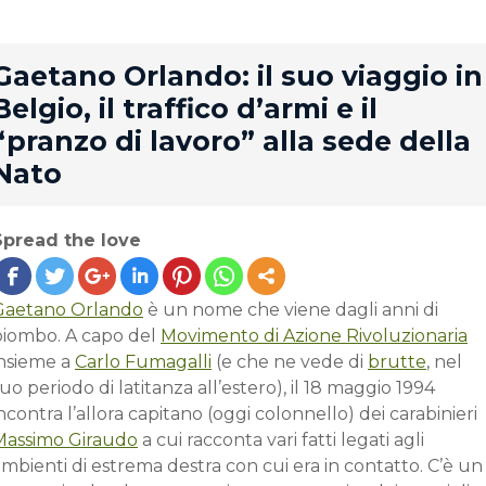
rd
Gaetano Orlando: il suo viaggio in
Belgio, il traffico d’armi e il
“pranzo di lavoro” alla sede della
Nato
Spread the love
Gaetano Orlando
è un nome che viene dagli anni di
piombo. A capo del
Movimento di Azione Rivoluzionaria
insieme a
Carlo Fumagalli
(e che ne vede di
brutte
, nel
uo periodo di latitanza all’estero), il 18 maggio 1994
ncontra l’allora capitano (oggi colonnello) dei carabinieri
Massimo Giraudo
a cui racconta vari fatti legati agli
mbienti di estrema destra con cui era in contatto. C’è un