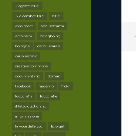
2 agosto 1980
12 dicembre 1969
1980
aldo moro
anni settanta
arcoiris tv
boingboing
bologna
carlo lucarelli
carlo saronio
creative commons
documentario
domani
facebook
fascismo
flickr
fotografia
fotografie
il fatto quotidiano
informazione
la voce delle voci
licio gelli