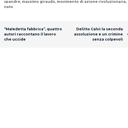
spandre
,
massimo giraudo
,
movimento di azione rivoluzionaria
,
nato
Post navigation
“Maledetta fabbrica”, quattro
Delitto Calvi: la seconda
autori raccontano il lavoro
assoluzione e un crimine
che uccide
senza colpevoli