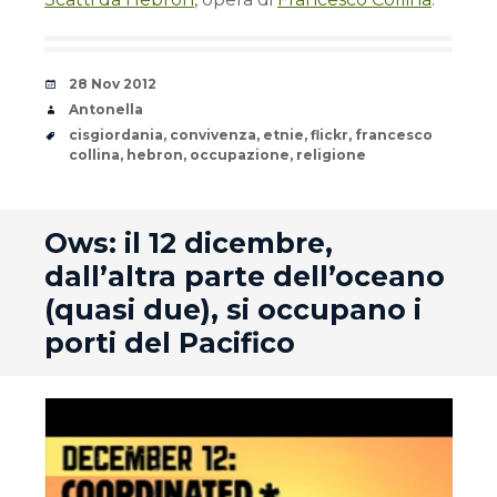
Date
28 Nov 2012
Author
Antonella
Tags
cisgiordania
,
convivenza
,
etnie
,
flickr
,
francesco
collina
,
hebron
,
occupazione
,
religione
andard
Ows: il 12 dicembre,
dall’altra parte dell’oceano
(quasi due), si occupano i
porti del Pacifico