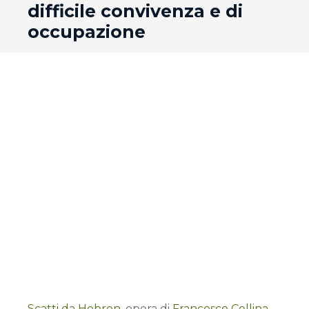
difficile convivenza e di
occupazione
Scatti da Hebron
, opera di
Francesco Collina
.