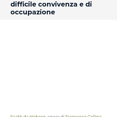
difficile convivenza e di
occupazione
Scatti da Hebron
, opera di
Francesco Collina
.