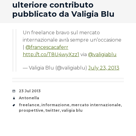
ulteriore contributo
pubblicato da Valigia Blu
Un freelance bravo sul mercato
internazionale avrà sempre un’occasione
|
@francescacaferr
http://t.co/T8U4wyXzz1
via
@valigiablu
— Valigia Blu (@valigiablu)
July 23, 2013
Date
23 Jul 2013
Author
Antonella
Tags
freelance
,
informazione
,
mercato internazionale
,
prospettive
,
twitter
,
valigia blu