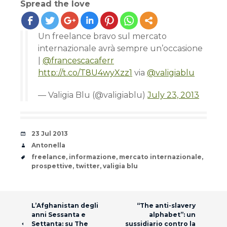
Spread the love
Un freelance bravo sul mercato
internazionale avrà sempre un’occasione
|
@francescacaferr
http://t.co/T8U4wyXzz1
via
@valigiablu
— Valigia Blu (@valigiablu)
July 23, 2013
Date
23 Jul 2013
Author
Antonella
Tags
freelance
,
informazione
,
mercato internazionale
,
prospettive
,
twitter
,
valigia blu
Post navigation
L’Afghanistan degli
“The anti-slavery
anni Sessanta e
alphabet”: un
Settanta: su The
sussidiario contro la