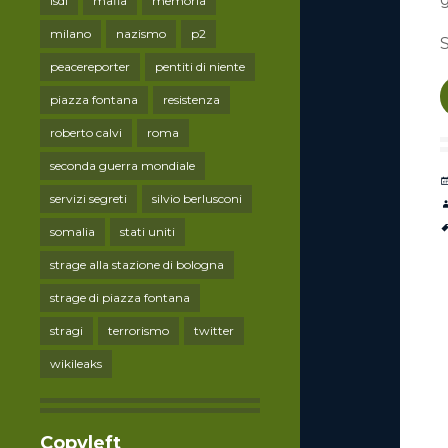
lsdi
mafia
memoria
milano
nazismo
p2
S
peacereporter
pentiti di niente
piazza fontana
resistenza
roberto calvi
roma
seconda guerra mondiale
servizi segreti
silvio berlusconi
somalia
stati uniti
strage alla stazione di bologna
strage di piazza fontana
stragi
terrorismo
twitter
wikileaks
Copyleft