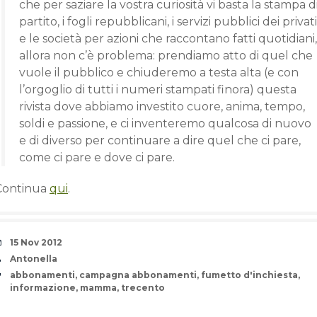
che per saziare la vostra curiosità vi basta la stampa d
partito, i fogli repubblicani, i servizi pubblici dei privati
e le società per azioni che raccontano fatti quotidiani,
allora non c’è problema: prendiamo atto di quel che
vuole il pubblico e chiuderemo a testa alta (e con
l’orgoglio di tutti i numeri stampati finora) questa
rivista dove abbiamo investito cuore, anima, tempo,
soldi e passione, e ci inventeremo qualcosa di nuovo
e di diverso per continuare a dire quel che ci pare,
come ci pare e dove ci pare.
Continua
qui
.
Date
15 Nov 2012
Author
Antonella
Tags
abbonamenti
,
campagna abbonamenti
,
fumetto d'inchiesta
,
informazione
,
mamma
,
trecento