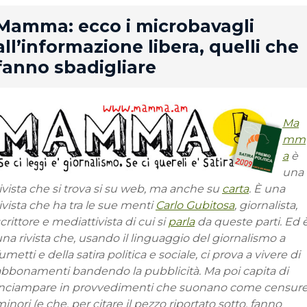
rd
Mamma: ecco i microbavagli
all’informazione libera, quelli che
fanno sbadigliare
Ma
mm
a
è
una
ivista che si trova si su web, ma anche su
carta
. È una
ivista che ha tra le sue menti
Carlo Gubitosa
, giornalista,
crittore e mediattivista di cui si
parla
da queste parti. Ed 
na rivista che, usando il linguaggio del giornalismo a
umetti e della satira politica e sociale, ci prova a vivere di
abbonamenti bandendo la pubblicità. Ma poi capita di
inciampare in provvedimenti che suonano come censur
inori (e che, per citare il pezzo riportato sotto, fanno