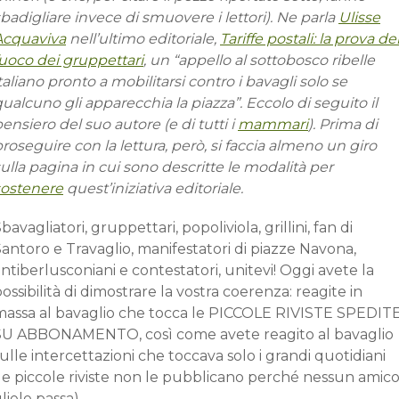
badigliare invece di smuovere i lettori). Ne parla
Ulisse
Acquaviva
nell’ultimo editoriale,
Tariffe postali: la prova de
fuoco dei gruppettari
, un “appello al sottobosco ribelle
taliano pronto a mobilitarsi contro i bavagli solo se
ualcuno gli apparecchia la piazza”. Eccolo di seguito il
ensiero del suo autore (e di tutti i
mammari
). Prima di
roseguire con la lettura, però, si faccia almeno un giro
ulla pagina in cui sono descritte le modalità per
sostenere
quest’iniziativa editoriale.
bavagliatori, gruppettari, popoliviola, grillini, fan di
antoro e Travaglio, manifestatori di piazze Navona,
ntiberlusconiani e contestatori, unitevi! Oggi avete la
ossibilità di dimostrare la vostra coerenza: reagite in
massa al bavaglio che tocca le PICCOLE RIVISTE SPEDIT
SU ABBONAMENTO, così come avete reagito al bavaglio
ulle intercettazioni che toccava solo i grandi quotidiani
(le piccole riviste non le pubblicano perché nessun amic
liele passa).