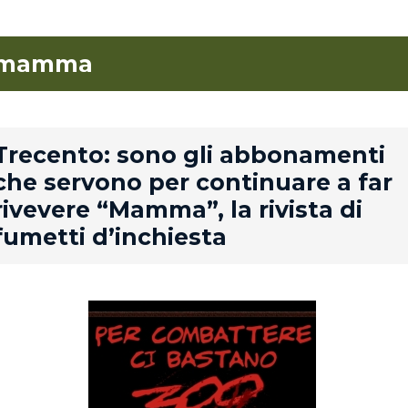
mamma
rd
Trecento: sono gli abbonamenti
che servono per continuare a far
rivevere “Mamma”, la rivista di
fumetti d’inchiesta