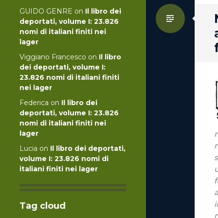
GUIDO GENRE
on
Il libro dei
Standa
deportati, volume I: 23.826
nomi di italiani finiti nei
lager
Viggiano Francesco
on
Il libro
dei deportati, volume I:
23.826 nomi di italiani finiti
nei lager
Federica
on
Il libro dei
deportati, volume I: 23.826
nomi di italiani finiti nei
lager
r
r
Lucia
on
Il libro dei deportati,
s
volume I: 23.826 nomi di
italiani finiti nei lager
u
f
Tag cloud
m