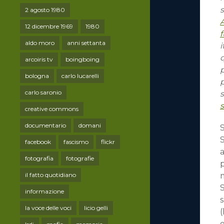
s
2 agosto 1980
12 dicembre 1969
1980
aldo moro
anni settanta
i
q
arcoiris tv
boingboing
p
bologna
carlo lucarelli
p
carlo saronio
s
creative commons
documentario
domani
S
S
facebook
fascismo
flickr
a
fotografia
fotografie
p
il fatto quotidiano
informazione
s
la voce delle voci
licio gelli
g