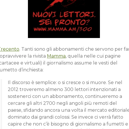
Trecento
. Tanti sono gli abbonamenti che servono per fa
opravvivere la rivista
Mamma
, quella nelle cui pagine
cartacee e virtuali) il giornalismo assume le vesti del
umetto d’inchiesta:
Il discorso è semplice: o si cresce o si muore. Se nel
2012 troveremo almeno 300 lettori intenzionati a
sostenerci con un abbonamento, continueremo a
cercare gli altri 2700 negli angoli più remoti del
paese, sfidando ancora una volta il mercato editorial
dominato dai grandi colossi. Se invece ci verrà fatto
capire che non c’è bisogno di giornalismo a fumetti e