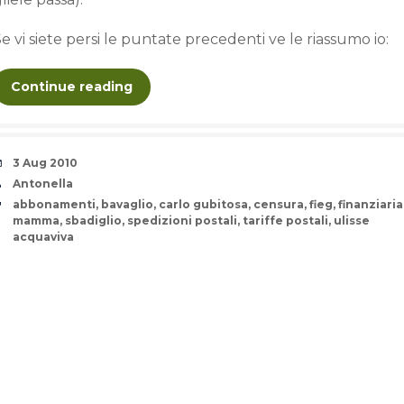
e vi siete persi le puntate precedenti ve le riassumo io:
Continue reading
Date
3 Aug 2010
Author
Antonella
Tags
abbonamenti
,
bavaglio
,
carlo gubitosa
,
censura
,
fieg
,
finanziaria
mamma
,
sbadiglio
,
spedizioni postali
,
tariffe postali
,
ulisse
acquaviva