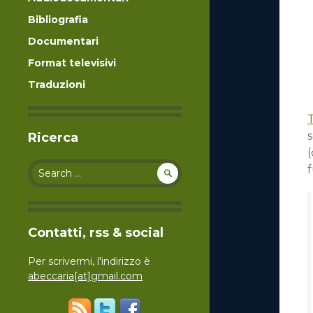
Bibliografia
Documentari
Format televisivi
Traduzioni
s
Ricerca
(
Search for:
f
Contatti, rss & social
Per scrivermi, l'indirizzo è
abeccaria[at]gmail.com