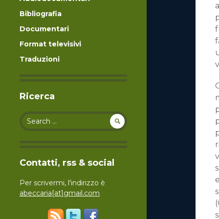
a
Bibliografia
p
Documentari
f
f
Format televisivi
Traduzioni
v
G
Ricerca
p
Search for:
p
p
r
v
Contatti, rss & social
s
e
Per scrivermi, l'indirizzo è
s
abeccaria[at]gmail.com
(
s