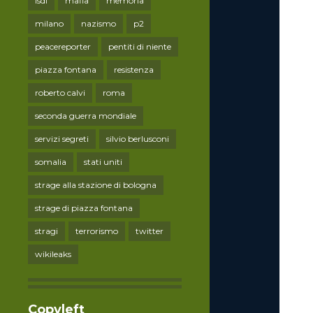
lsdi
mafia
memoria
milano
nazismo
p2
peacereporter
pentiti di niente
piazza fontana
resistenza
roberto calvi
roma
seconda guerra mondiale
servizi segreti
silvio berlusconi
somalia
stati uniti
strage alla stazione di bologna
strage di piazza fontana
stragi
terrorismo
twitter
wikileaks
Copyleft