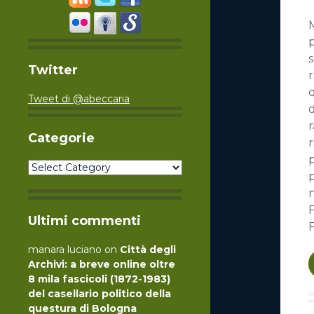
M
p
Twitter
r
q
Tweet di @abeccaria
d
r
Categorie
Categorie
n
F
Ultimi commenti
manara luciano
on
Città degli
Archivi: a breve online oltre
8 mila fascicoli (1872-1983)
del casellario politico della
questura di Bologna