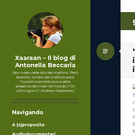
Standa
Xaaraan – Il blog di
Antonella Beccaria
Non credo nelle otto del mattino. Però
esistono. Le otto del mattino sono
l'incontrovertibile prova della
presenza del male nel mondo ("Gli
ultimi giorni", Andrew Masterson)
1
c
Navigando
d
è
A (s)proposito
Audiodocumentari