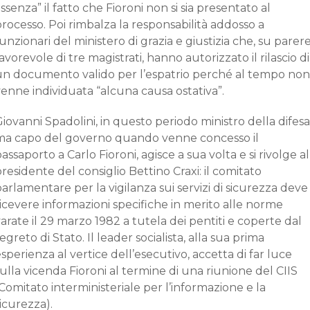
ssenza” il fatto che Fioroni non si sia presentato al
rocesso. Poi rimbalza la responsabilità addosso a
unzionari del ministero di grazia e giustizia che, su parer
avorevole di tre magistrati, hanno autorizzato il rilascio di
un documento valido per l’espatrio perché al tempo non
enne individuata “alcuna causa ostativa”.
iovanni Spadolini, in questo periodo ministro della difesa
ma capo del governo quando venne concesso il
assaporto a Carlo Fioroni, agisce a sua volta e si rivolge al
residente del consiglio Bettino Craxi: il comitato
arlamentare per la vigilanza sui servizi di sicurezza deve
icevere informazioni specifiche in merito alle norme
arate il 29 marzo 1982 a tutela dei pentiti e coperte dal
egreto di Stato. Il leader socialista, alla sua prima
sperienza al vertice dell’esecutivo, accetta di far luce
ulla vicenda Fioroni al termine di una riunione del CIIS
Comitato interministeriale per l’informazione e la
icurezza).