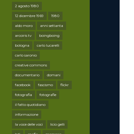
2 agosto 1980
12 dicembre 1969
1980
aldo moro
anni settanta
arcoiris tv
boingboing
bologna
carlo lucarelli
carlo saronio
creative commons
documentario
domani
facebook
fascismo
flickr
fotografia
fotografie
il fatto quotidiano
informazione
la voce delle voci
licio gelli