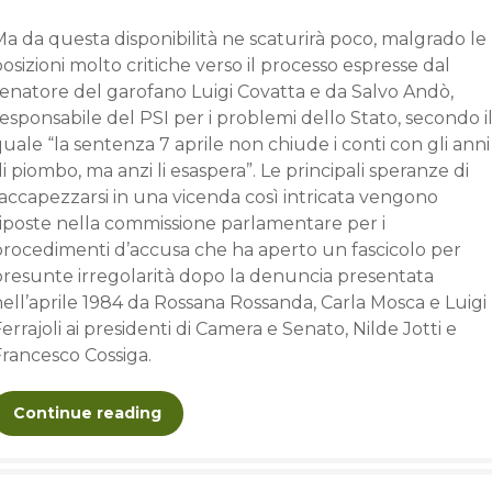
a da questa disponibilità ne scaturirà poco, malgrado le
osizioni molto critiche verso il processo espresse dal
senatore del garofano Luigi Covatta e da Salvo Andò,
esponsabile del PSI per i problemi dello Stato, secondo i
uale “la sentenza 7 aprile non chiude i conti con gli anni
i piombo, ma anzi li esaspera”. Le principali speranze di
accapezzarsi in una vicenda così intricata vengono
riposte nella commissione parlamentare per i
procedimenti d’accusa che ha aperto un fascicolo per
presunte irregolarità dopo la denuncia presentata
ell’aprile 1984 da Rossana Rossanda, Carla Mosca e Luigi
errajoli ai presidenti di Camera e Senato, Nilde Jotti e
Francesco Cossiga.
Continue reading