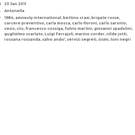
Date
23 Jan 2011
Author
Antonella
Tags
1984
,
amnesty international
,
bettino craxi
,
brigate rosse
,
carcere preventivo
,
carla mosca
,
carlo fioroni
,
carlo saronio
,
cesis
,
ciis
,
francesco cossiga
,
fulvio martini
,
giovanni spadolini
,
guglielmo scarlato
,
Luigi Ferrajoli
,
marino corder
,
nilde jotti
,
rossana rossanda
,
salvo ando'
,
servizi segreti
,
sismi
,
toni negri