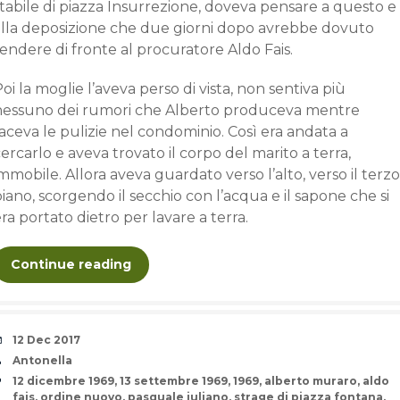
tabile di piazza Insurrezione, doveva pensare a questo e
alla deposizione che due giorni dopo avrebbe dovuto
endere di fronte al procuratore Aldo Fais.
oi la moglie l’aveva perso di vista, non sentiva più
nessuno dei rumori che Alberto produceva mentre
aceva le pulizie nel condominio. Così era andata a
ercarlo e aveva trovato il corpo del marito a terra,
mmobile. Allora aveva guardato verso l’alto, verso il terzo
iano, scorgendo il secchio con l’acqua e il sapone che si
ra portato dietro per lavare a terra.
Continue reading
Date
12 Dec 2017
Author
Antonella
Tags
12 dicembre 1969
,
13 settembre 1969
,
1969
,
alberto muraro
,
aldo
fais
,
ordine nuovo
,
pasquale juliano
,
strage di piazza fontana
,