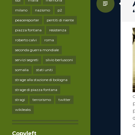
lsdi
mafia
memoria
Standa
milano
nazismo
p2
peacereporter
pentiti di niente
piazza fontana
resistenza
roberto calvi
roma
seconda guerra mondiale
servizi segreti
silvio berlusconi
somalia
stati uniti
strage alla stazione di bologna
strage di piazza fontana
c
stragi
terrorismo
twitter
p
wikileaks
p
q
Copyleft