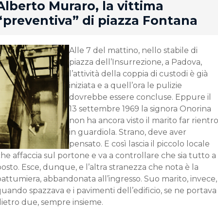
rd
Alberto Muraro, la vittima
“preventiva” di piazza Fontana
Alle 7 del mattino, nello stabile di
piazza dell’Insurrezione, a Padova,
l’attività della coppia di custodi è già
iniziata e a quell’ora le pulizie
dovrebbe essere concluse. Eppure il
13 settembre 1969 la signora Onorina
non ha ancora visto il marito far rientr
in guardiola. Strano, deve aver
pensato. E così lascia il piccolo locale
he affaccia sul portone e va a controllare che sia tutto a
osto. Esce, dunque, e l’altra stranezza che nota è la
attumiera, abbandonata all’ingresso. Suo marito, invece,
uando spazzava e i pavimenti dell’edificio, se ne portava
dietro due, sempre insieme.