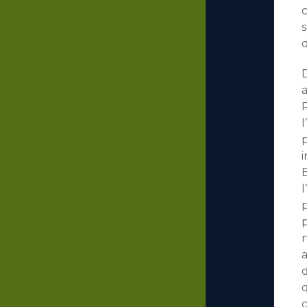
c
s
d
D
a
l
i
l
p
n
a
d
c