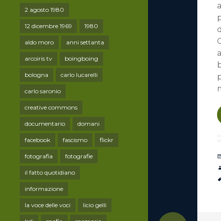
a
2 agosto 1980
p
12 dicembre 1969
1980
d
G
aldo moro
anni settanta
arcoiris tv
boingboing
bologna
carlo lucarelli
m
carlo saronio
creative commons
documentario
domani
facebook
fascismo
flickr
fotografia
fotografie
il fatto quotidiano
informazione
la voce delle voci
licio gelli