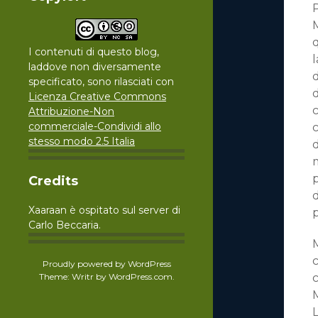
P
M
q
I contenuti di questo blog,
laddove non diversamente
d
specificato, sono rilasciati con
d
Licenza Creative Commons
c
Attribuzione-Non
commerciale-Condividi allo
c
stesso modo 2.5 Italia
p
Credits
d
Xaaraan è ospitato sul server di
Carlo Beccaria.
c
Proudly powered by WordPress
Theme: Writr by
WordPress.com
.
c
L