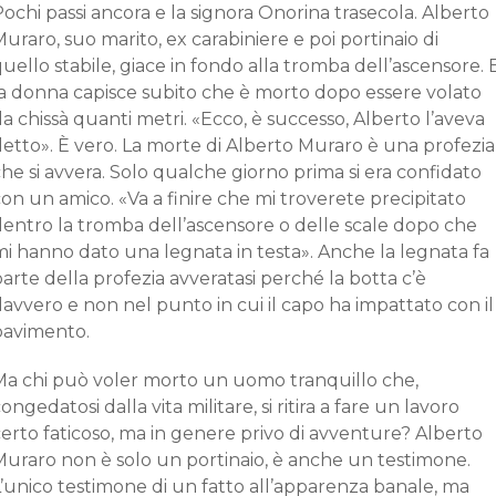
ochi passi ancora e la signora Onorina trasecola. Alberto
uraro, suo marito, ex carabiniere e poi portinaio di
uello stabile, giace in fondo alla tromba dell’ascensore. 
la donna capisce subito che è morto dopo essere volato
a chissà quanti metri. «Ecco, è successo, Alberto l’aveva
etto». È vero. La morte di Alberto Muraro è una profezia
he si avvera. Solo qualche giorno prima si era confidato
on un amico. «Va a finire che mi troverete precipitato
dentro la tromba dell’ascensore o delle scale dopo che
mi hanno dato una legnata in testa». Anche la legnata fa
arte della profezia avveratasi perché la botta c’è
avvero e non nel punto in cui il capo ha impattato con il
pavimento.
Ma chi può voler morto un uomo tranquillo che,
ongedatosi dalla vita militare, si ritira a fare un lavoro
erto faticoso, ma in genere privo di avventure? Alberto
Muraro non è solo un portinaio, è anche un testimone.
’unico testimone di un fatto all’apparenza banale, ma