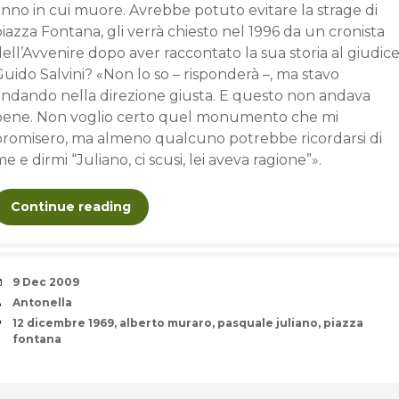
nno in cui muore. Avrebbe potuto evitare la strage di
iazza Fontana, gli verrà chiesto nel 1996 da un cronista
ell’Avvenire dopo aver raccontato la sua storia al giudic
uido Salvini? «Non lo so – risponderà –, ma stavo
andando nella direzione giusta. E questo non andava
bene. Non voglio certo quel monumento che mi
promisero, ma almeno qualcuno potrebbe ricordarsi di
e e dirmi “Juliano, ci scusi, lei aveva ragione”».
Continue reading
Date
9 Dec 2009
Author
Antonella
Tags
12 dicembre 1969
,
alberto muraro
,
pasquale juliano
,
piazza
fontana