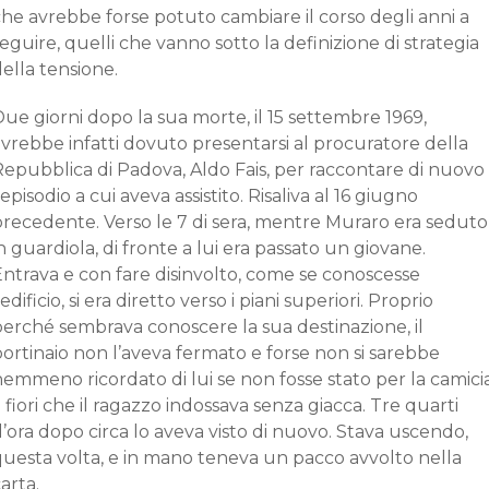
he avrebbe forse potuto cambiare il corso degli anni a
eguire, quelli che vanno sotto la definizione di strategia
ella tensione.
ue giorni dopo la sua morte, il 15 settembre 1969,
vrebbe infatti dovuto presentarsi al procuratore della
Repubblica di Padova, Aldo Fais, per raccontare di nuovo
’episodio a cui aveva assistito. Risaliva al 16 giugno
precedente. Verso le 7 di sera, mentre Muraro era seduto
n guardiola, di fronte a lui era passato un giovane.
Entrava e con fare disinvolto, come se conoscesse
’edificio, si era diretto verso i piani superiori. Proprio
perché sembrava conoscere la sua destinazione, il
ortinaio non l’aveva fermato e forse non si sarebbe
emmeno ricordato di lui se non fosse stato per la camici
 fiori che il ragazzo indossava senza giacca. Tre quarti
’ora dopo circa lo aveva visto di nuovo. Stava uscendo,
questa volta, e in mano teneva un pacco avvolto nella
arta.