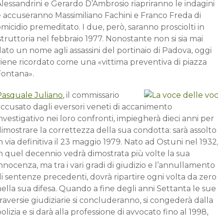
lessandrini e Gerardo D’Ambrosio riapriranno le indagini
e accuseranno Massimiliano Fachini e Franco Freda di
micidio premeditato. I due, però, saranno prosciolti in
struttoria nel febbraio 1977. Nonostante non si sia mai
ato un nome agli assassini del portinaio di Padova, oggi
viene ricordato come una «vittima preventiva di piazza
Fontana».
Pasquale Juliano
, il commissario
accusato dagli eversori veneti di accanimento
nvestigativo nei loro confronti, impiegherà dieci anni per
imostrare la correttezza della sua condotta: sarà assolto
n via definitiva il 23 maggio 1979. Nato ad Ostuni nel 1932
n quel decennio vedrà dimostrata più volte la sua
nnocenza, ma tra i vari gradi di giudizio e l’annullamento
i sentenze precedenti, dovrà ripartire ogni volta da zero
ella sua difesa. Quando a fine degli anni Settanta le sue
raversie giudiziarie si concluderanno, si congederà dalla
olizia e si darà alla professione di avvocato fino al 1998,