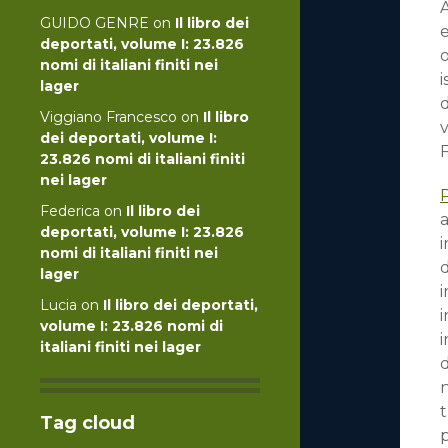
A
GUIDO GENRE
on
Il libro dei
deportati, volume I: 23.826
o
nomi di italiani finiti nei
i
lager
d
Viggiano Francesco
on
Il libro
dei deportati, volume I:
23.826 nomi di italiani finiti
nei lager
Federica
on
Il libro dei
deportati, volume I: 23.826
i
nomi di italiani finiti nei
d
lager
i
Lucia
on
Il libro dei deportati,
i
volume I: 23.826 nomi di
i
italiani finiti nei lager
d
n
t
Tag cloud
p