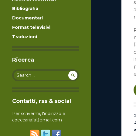
s
Bibliografia
r
Documentari
Format televisivi
P
Traduzioni
f
c
Ricerca
i
p
Search for:
e
Contatti, rss & social
Per scrivermi, l'indirizzo è
abeccaria[at]gmail.com