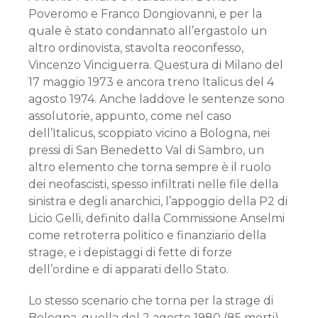
Poveromo e Franco Dongiovanni, e per la
quale è stato condannato all’ergastolo un
altro ordinovista, stavolta reoconfesso,
Vincenzo Vinciguerra. Questura di Milano del
17 maggio 1973 e ancora treno Italicus del 4
agosto 1974. Anche laddove le sentenze sono
assolutorie, appunto, come nel caso
dell’Italicus, scoppiato vicino a Bologna, nei
pressi di San Benedetto Val di Sambro, un
altro elemento che torna sempre è il ruolo
dei neofascisti, spesso infiltrati nelle file della
sinistra e degli anarchici, l’appoggio della P2 di
Licio Gelli, definito dalla Commissione Anselmi
come retroterra politico e finanziario della
strage, e i depistaggi di fette di forze
dell’ordine e di apparati dello Stato.
Lo stesso scenario che torna per la strage di
Bologna, quella del 2 agosto 1980 (85 morti).