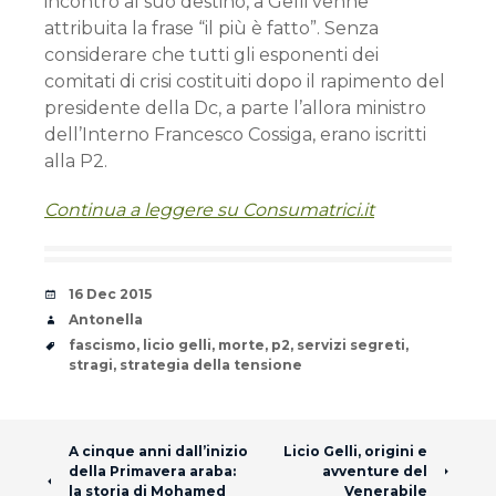
incontro al suo destino, a Gelli venne
attribuita la frase “il più è fatto”. Senza
considerare che tutti gli esponenti dei
comitati di crisi costituiti dopo il rapimento del
presidente della Dc, a parte l’allora ministro
dell’Interno Francesco Cossiga, erano iscritti
alla P2.
Continua a leggere su Consumatrici.it
Date
16 Dec 2015
Author
Antonella
Tags
fascismo
,
licio gelli
,
morte
,
p2
,
servizi segreti
,
stragi
,
strategia della tensione
Post navigation
A cinque anni dall’inizio
Licio Gelli, origini e
della Primavera araba:
avventure del
la storia di Mohamed
Venerabile