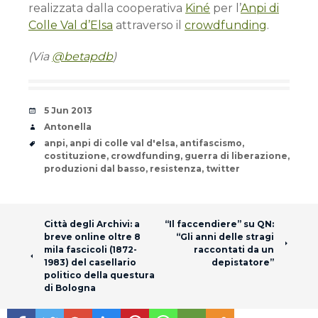
realizzata dalla cooperativa
Kiné
per l’
Anpi di
Colle Val d’Elsa
attraverso il
crowdfunding
.
(Via
@betapdb
)
Date
5 Jun 2013
Author
Antonella
Tags
anpi
,
anpi di colle val d'elsa
,
antifascismo
,
costituzione
,
crowdfunding
,
guerra di liberazione
,
produzioni dal basso
,
resistenza
,
twitter
Post navigation
Città degli Archivi: a
“Il faccendiere” su QN:
breve online oltre 8
“Gli anni delle stragi
mila fascicoli (1872-
raccontati da un
1983) del casellario
depistatore”
politico della questura
di Bologna