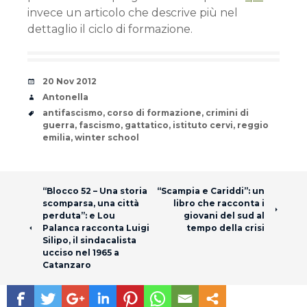
invece un articolo che descrive più nel
dettaglio il ciclo di formazione.
Date
20 Nov 2012
Author
Antonella
Tags
antifascismo
,
corso di formazione
,
crimini di
guerra
,
fascismo
,
gattatico
,
istituto cervi
,
reggio
emilia
,
winter school
Post navigation
“Blocco 52 – Una storia
“Scampia e Cariddi”: un
scomparsa, una città
libro che racconta i
perduta”: e Lou
giovani del sud al
Palanca racconta Luigi
tempo della crisi
Silipo, il sindacalista
ucciso nel 1965 a
Catanzaro