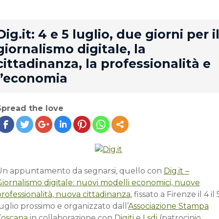
rd
Dig.it: 4 e 5 luglio, due giorni per i
giornalismo digitale, la
cittadinanza, la professionalità e
l’economia
Spread the love
Un appuntamento da segnarsi, quello con
Dig.it –
Giornalismo digitale: nuovi modelli economici, nuove
rofessionalità, nuova cittadinanza
, fissato a Firenze il 4 il 
uglio prossimo e organizzato dall’
Associazione Stampa
Toscana
in collaborazione con
Digiti
e
Lsdi
(patrocinio