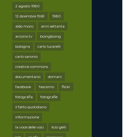
2 agosto 1980
12 dicembre 1969
1980
aldo moro
anni settanta
arcoiris tv
boingboing
bologna
carlo lucarelli
carlo saronio
creative commons
documentario
domani
facebook
fascismo
flickr
fotografia
fotografie
il fatto quotidiano
informazione
la voce delle voci
licio gelli