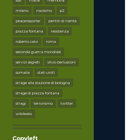
lsdi
mafia
memoria
milano
nazismo
p2
peacereporter
pentiti di niente
piazza fontana
resistenza
roberto calvi
roma
seconda guerra mondiale
servizi segreti
silvio berlusconi
somalia
stati uniti
strage alla stazione di bologna
strage di piazza fontana
stragi
terrorismo
twitter
wikileaks
Copyleft