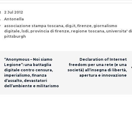
Date
2 Jul 2012
Author
Antonella
Tags
associazione stampa toscana
,
dig.it
,
firenze
,
giornalismo
digitale
,
lsdi
,
provincia di firenze
,
regione toscana
,
universita' d
pittsburgh
Post navigation
“Anonymous – Noi siamo
Declaration of Internet
Legione”: una battaglia
freedom: per una rete (e una
digitale contro censura,
società) all’insegna di libertà,
imperialismo, finanza
apertura e innovazione
d’assalto, devastatori
dell’ambiente e militarismo