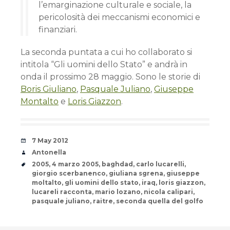
l’emarginazione culturale e sociale, la
pericolosità dei meccanismi economici e
finanziari.
La seconda puntata a cui ho collaborato si
intitola “Gli uomini dello Stato” e andrà in
onda il prossimo 28 maggio. Sono le storie di
Boris Giuliano
,
Pasquale Juliano
,
Giuseppe
Montalto
e
Loris Giazzon
.
Date
7 May 2012
Author
Antonella
Tags
2005
,
4 marzo 2005
,
baghdad
,
carlo lucarelli
,
giorgio scerbanenco
,
giuliana sgrena
,
giuseppe
moltalto
,
gli uomini dello stato
,
iraq
,
loris giazzon
,
lucareli racconta
,
mario lozano
,
nicola calipari
,
pasquale juliano
,
raitre
,
seconda quella del golfo