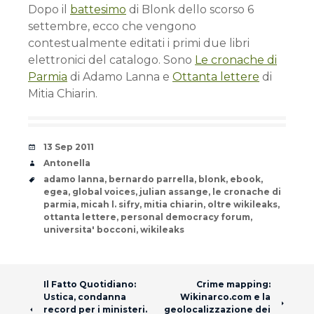
Dopo il
battesimo
di Blonk dello scorso 6
settembre, ecco che vengono
contestualmente editati i primi due libri
elettronici del catalogo. Sono
Le cronache di
Parmia
di Adamo Lanna e
Ottanta lettere
di
Mitia Chiarin.
Date
13 Sep 2011
Author
Antonella
Tags
adamo lanna
,
bernardo parrella
,
blonk
,
ebook
,
egea
,
global voices
,
julian assange
,
le cronache di
parmia
,
micah l. sifry
,
mitia chiarin
,
oltre wikileaks
,
ottanta lettere
,
personal democracy forum
,
universita' bocconi
,
wikileaks
Post navigation
Il Fatto Quotidiano:
Crime mapping:
Ustica, condanna
Wikinarco.com e la
record per i ministeri.
geolocalizzazione dei