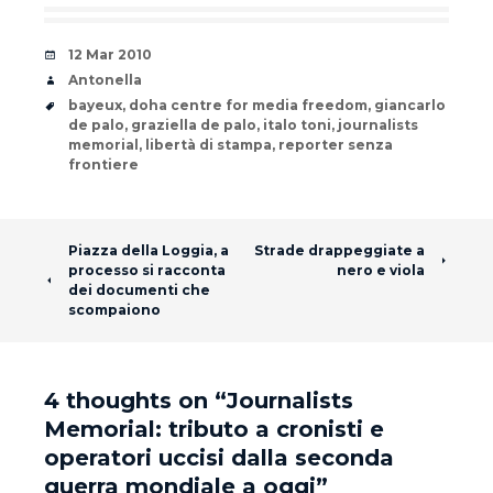
Date
12 Mar 2010
Author
Antonella
Tags
bayeux
,
doha centre for media freedom
,
giancarlo
de palo
,
graziella de palo
,
italo toni
,
journalists
memorial
,
libertà di stampa
,
reporter senza
frontiere
Post navigation
Piazza della Loggia, a
Strade drappeggiate a
processo si racconta
nero e viola
dei documenti che
scompaiono
4 thoughts on “
Journalists
Memorial: tributo a cronisti e
operatori uccisi dalla seconda
guerra mondiale a oggi
”