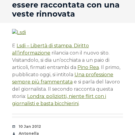
essere raccontata con una
veste rinnovata
E
Lsdi – Libertà di stampa. Diritto
all’informazione
rilancia con il nuovo sito.
Visitandolo, si dia un’occhiata a un paio di
articoli, firmati entrambi da
Pino Rea
. Il primo,
pubblicato oggi, si intitola
Una professione
sempre più frammentata
e si parla del lavoro
del giornalista. Il secondo racconta questa
storia:
Londra: poliziotti, niente flirt con i
giornalisti e basta bicchierini
.
Date
10 Jan 2012
Author
Antonella