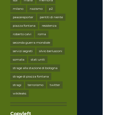
lsdi
mafia
memoria
milano
nazismo
p2
peacereporter
pentiti di niente
piazza fontana
resistenza
roberto calvi
roma
seconda guerra mondiale
servizi segreti
silvio berlusconi
somalia
stati uniti
strage alla stazione di bologna
strage di piazza fontana
stragi
terrorismo
twitter
wikileaks
Copyleft