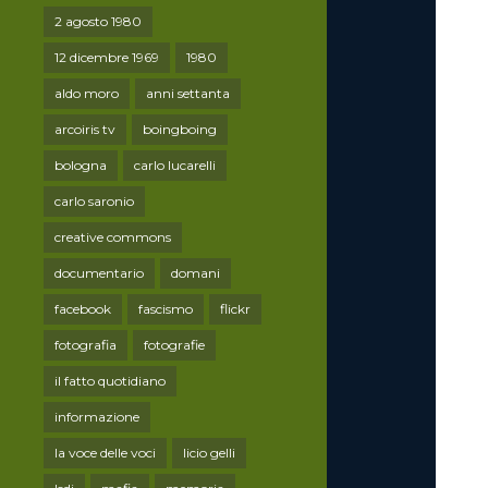
2 agosto 1980
12 dicembre 1969
1980
aldo moro
anni settanta
arcoiris tv
boingboing
bologna
carlo lucarelli
carlo saronio
creative commons
documentario
domani
facebook
fascismo
flickr
fotografia
fotografie
il fatto quotidiano
informazione
la voce delle voci
licio gelli