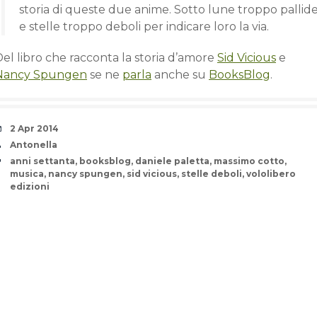
storia di queste due anime. Sotto lune troppo pallid
e stelle troppo deboli per indicare loro la via.
el libro che racconta la storia d’amore
Sid Vicious
e
Nancy Spungen
se ne
parla
anche su
BooksBlog
.
Date
2 Apr 2014
Author
Antonella
Tags
anni settanta
,
booksblog
,
daniele paletta
,
massimo cotto
,
musica
,
nancy spungen
,
sid vicious
,
stelle deboli
,
vololibero
edizioni