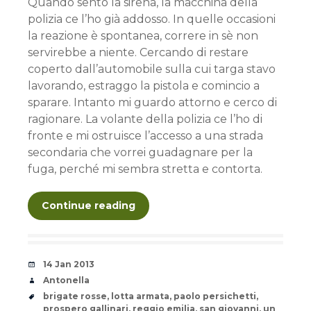
Quando sento la sirena, la macchina della
polizia ce l’ho già addosso. In quelle occasioni
la reazione è spontanea, correre in sè non
servirebbe a niente. Cercando di restare
coperto dall’automobile sulla cui targa stavo
lavorando, estraggo la pistola e comincio a
sparare. Intanto mi guardo attorno e cerco di
ragionare. La volante della polizia ce l’ho di
fronte e mi ostruisce l’accesso a una strada
secondaria che vorrei guadagnare per la
fuga, perché mi sembra stretta e contorta.
Continue reading
Date
14 Jan 2013
Author
Antonella
Tags
brigate rosse
,
lotta armata
,
paolo persichetti
,
prospero gallinari
,
reggio emilia
,
san giovanni
,
un