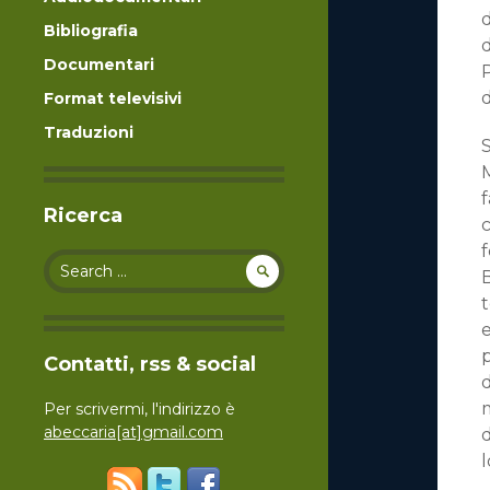
d
Bibliografia
d
Documentari
Format televisivi
Traduzioni
S
M
f
Ricerca
c
f
Search for:
B
t
e
p
Contatti, rss & social
d
Per scrivermi, l'indirizzo è
abeccaria[at]gmail.com
d