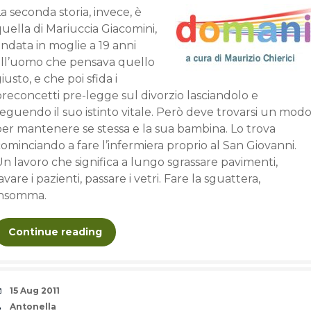
a seconda storia, invece, è
uella di Mariuccia Giacomini,
ndata in moglie a 19 anni
all’uomo che pensava quello
iusto, e che poi sfida i
reconcetti pre-legge sul divorzio lasciandolo e
eguendo il suo istinto vitale. Però deve trovarsi un mod
per mantenere se stessa e la sua bambina. Lo trova
ominciando a fare l’infermiera proprio al San Giovanni.
n lavoro che significa a lungo sgrassare pavimenti,
avare i pazienti, passare i vetri. Fare la sguattera,
insomma.
Continue reading
Date
15 Aug 2011
Author
Antonella