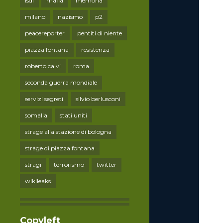
lsdi
mafia
memoria
milano
nazismo
p2
peacereporter
pentiti di niente
piazza fontana
resistenza
roberto calvi
roma
seconda guerra mondiale
servizi segreti
silvio berlusconi
somalia
stati uniti
strage alla stazione di bologna
strage di piazza fontana
stragi
terrorismo
twitter
wikileaks
Copyleft