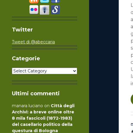
L
q
a
Twitter
g
p
Tweet di @abeccaria
s
Categorie
c
U
Categorie
l
Ultimi commenti
manara luciano
on
Città degli
Archivi: a breve online oltre
8 mila fascicoli (1872-1983)
del casellario politico della
questura di Bologna