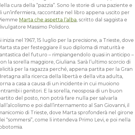
ella cura della “pazzia”. Sono le storie di una paziente e
i un’infermiera, raccontate nel libro appena uscito per
Piemme
Marta che aspetta l’alba
, scritto dal saggista e
divulgatore Massimo Polidoro.
i inizia nel 1967, 15 luglio per la precisione, a Trieste, dove
arta sta per festeggiare il suo diploma di maturità e
antastica del futuro – rimpiangendolo quasi in anticipo –
on la sorella maggiore, Giuliana. Sarà l’ultimo scorcio di
elicità per la ragazza perché, appena partita per la Gran
retagna alla ricerca della libertà e della vita adulta,
orna a casa a causa di un incidente in cui muoiono
ntrambi i genitori. E la sorella, neosposa di un buon
artito del posto, non potrà fare nulla per salvarla
all’alcolismo e poi dall’internamento al San Giovanni, il
manicomio di Trieste, dove Marta sprofonderà nel girone
ei “sommersi”, come li intendeva Primo Levi, e poi nella
lobotomia.