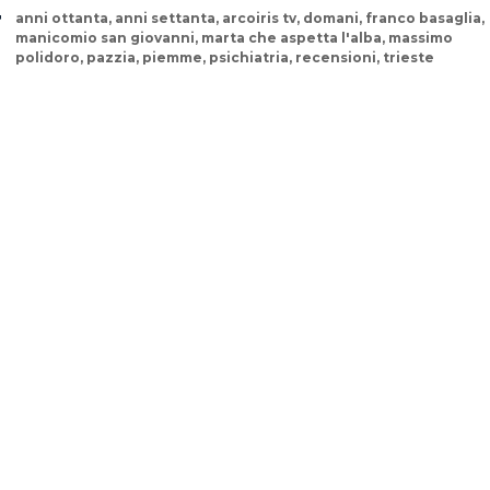
Tags
anni ottanta
,
anni settanta
,
arcoiris tv
,
domani
,
franco basaglia
,
manicomio san giovanni
,
marta che aspetta l'alba
,
massimo
polidoro
,
pazzia
,
piemme
,
psichiatria
,
recensioni
,
trieste