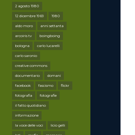
2 agosto 1980
12 dicembre 1969
1980
aldo moro
anni settanta
arcoiris tv
boingboing
bologna
carlo lucarelli
carlo saronio
creative commons
documentario
domani
facebook
fascismo
flickr
fotografia
fotografie
il fatto quotidiano
informazione
la voce delle voci
licio gelli