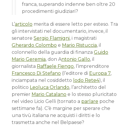
franca, superando indenne ben oltre 20
procedimenti giudiziari?
L’
articolo
merita di essere letto per esteso. Tra
gli intervistati nel documentario, invece, il
senatore
Sergio Flamigni
, i magistrati
Gherardo Colombo
e
Mario Ristuccia
, il
colonnello della guardia di finanza
Guido
Mario Geremia
, don A
ntonio Gallo
, il
giornalista
Raffaele Fiengo
, l’imprenditore
Francesco Di Stefano
(l’editore di
Europa 7
,
inciampata nel cosiddetto
lodo Rete4
), il
politico
Leoluca Orlando
, l’architetto del
premier
Mario Catalano
e lo stesso pluricitato
nel video Licio Gelli (tornato a
parlare
poche
settimane fa). C’è margine per sperare che
una tivù italiana ne acquisti i diritti e lo
trasmetta anche nel Belpaese?