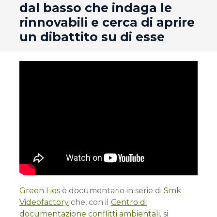
dal basso che indaga le
rinnovabili e cerca di aprire
un dibattito su di esse
Green Lies
è documentario in serie di
Smk
Videofactory
che, con il
Centro di
documentazione conflitti ambientali
, si