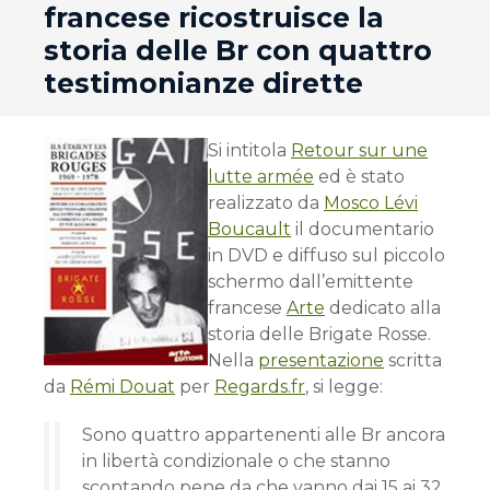
francese ricostruisce la
storia delle Br con quattro
testimonianze dirette
Si intitola
Retour sur une
lutte armée
ed è stato
realizzato da
Mosco Lévi
Boucault
il documentario
in DVD e diffuso sul piccolo
schermo dall’emittente
francese
Arte
dedicato alla
storia delle Brigate Rosse.
Nella
presentazione
scritta
da
Rémi Douat
per
Regards.fr
, si legge:
Sono quattro appartenenti alle Br ancora
in libertà condizionale o che stanno
scontando pene da che vanno dai 15 ai 32