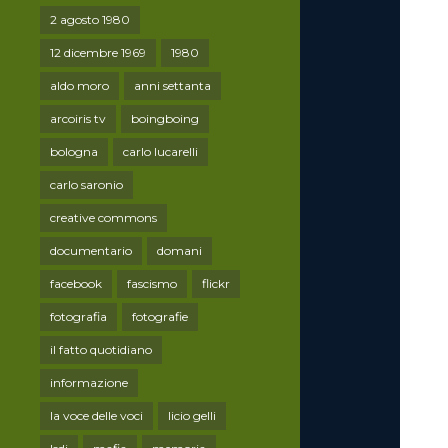
2 agosto 1980
12 dicembre 1969
1980
aldo moro
anni settanta
arcoiris tv
boingboing
bologna
carlo lucarelli
carlo saronio
creative commons
documentario
domani
facebook
fascismo
flickr
fotografia
fotografie
il fatto quotidiano
informazione
la voce delle voci
licio gelli