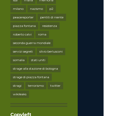
lsdi
mafia
memoria
milano
nazismo
p2
peacereporter
pentiti di niente
piazza fontana
resistenza
roberto calvi
roma
seconda guerra mondiale
servizi segreti
silvio berlusconi
somalia
stati uniti
strage alla stazione di bologna
strage di piazza fontana
stragi
terrorismo
twitter
wikileaks
Copyleft