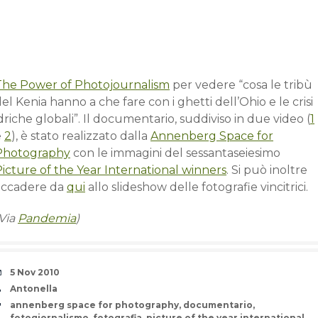
The Power of Photojournalism
per vedere “cosa le tribù
el Kenia hanno a che fare con i ghetti dell’Ohio e le crisi
driche globali”. Il documentario, suddiviso in due video (
1
e
2
), è stato realizzato dalla
Annenberg Space for
Photography
con le immagini del sessantaseiesimo
icture of the Year International winners
. Si può inoltre
accadere da
qui
allo slideshow delle fotografie vincitrici.
(Via
Pandemia
)
Date
5 Nov 2010
Author
Antonella
Tags
annenberg space for photography
,
documentario
,
fotogiornalismo
,
fotografia
,
picture of the year international