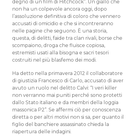
degno di un film di Hitchcock”. Un giallo che
non ha un colpevole ancora oggi, dopo
l’assoluzione definitiva di coloro che vennero
accusati di omicidio e che si incontreranno
nelle pagine che seguono. È una storia,
questa, di delitti, faide tra clan rivali, borse che
scompaiono, droga che fluisce copiosa,
estremisti usati alla bisogna e sacri tesori
costruiti nel più blasfemo dei modi.
Ha detto nella primavera 2012 il collaboratore
di giustizia Francesco di Carlo, accusato di aver
avuto un ruolo nel delitto Calvi: “I veri killer
non verranno mai puniti perché sono protetti
dallo Stato italiano e da membri della loggia
massonica P2”. Se affermi ciò per conoscenza
diretta o per altri motivi non si sa, per quanto il
figlio del banchiere assassinato chieda la
riapertura delle indagini.