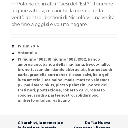
in Polonia ed in altri Paesi dell’Est?” Il crimine
organizzato, sì, ma anche la ricerca della
verità dentro i bastioni di Niccolò V. Una verità
che fino a oggi si è voluto negare.
Date
17 Jun 2014
Author
Antonella
Tags
17 giugno 1982
,
18 giugno 1982
,
1982
,
banco
ambrosiano
,
banda della magliana
,
beccogiallo
,
bruno tassan din
,
danilo abbruciati
,
francesco di
carlo
,
graziella corrocher
,
il caso calvi
,
licio gelli
,
luca amerio
,
luca baino
,
mafia
,
matteo valdameri
,
p2
,
paul marcinkus
,
pietro palazzini
,
ponte dei
frati neri
,
postfazione
,
roberto calvi
,
roberto
rosone
,
sandro parternostro
,
solidarnosc
,
umberto ortolani
,
vaticano
Post navigation
Gli archivi, la memoria e
Da “La Nuova
le fonti per la storia
Sardegna”: licenza