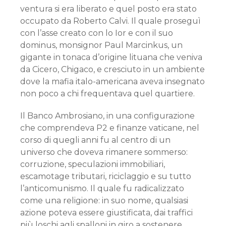
ventura si era liberato e quel posto era stato
occupato da Roberto Calvi. Il quale proseguì
con l’asse creato con lo Ior e con il suo
dominus, monsignor Paul Marcinkus, un
gigante in tonaca d’origine lituana che veniva
da Cicero, Chigaco, e cresciuto in un ambiente
dove la mafia italo-americana aveva insegnato
non poco a chi frequentava quel quartiere.
Il Banco Ambrosiano, in una configurazione
che comprendeva P2 e finanze vaticane, nel
corso di quegli anni fu al centro di un
universo che doveva rimanere sommerso:
corruzione, speculazioni immobiliari,
escamotage tributari, riciclaggio e su tutto
l’anticomunismo. Il quale fu radicalizzato
come una religione: in suo nome, qualsiasi
azione poteva essere giustificata, dai traffici
più loschi agli spalloni in giro a sostenere