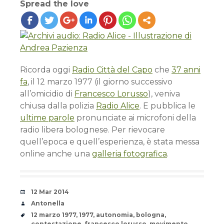
Spread the love
Ricorda oggi
Radio Città del Capo
che
37 anni
fa
, il 12 marzo 1977 (il giorno successivo
all’omicidio di
Francesco Lorusso
), veniva
chiusa dalla polizia
Radio Alice
. E pubblica le
ultime parole
pronunciate ai microfoni della
radio libera bolognese. Per rievocare
quell’epoca e quell’esperienza, è stata messa
online anche una
galleria fotografica
.
Date
12 Mar 2014
Author
Antonella
Tags
12 marzo 1977
,
1977
,
autonomia
,
bologna
,
contestazione
,
francesco lorusso
,
movimento
,