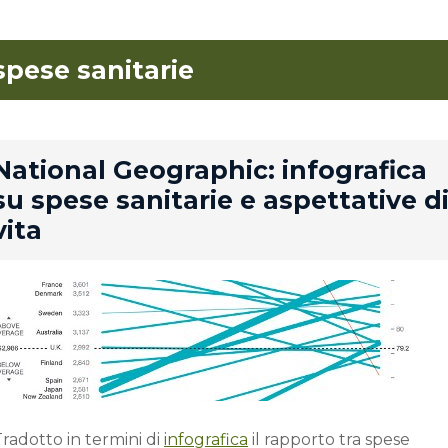
spese sanitarie
rd
National Geographic: infografica
su spese sanitarie e aspettative d
vita
radotto in termini di
infografica
il rapporto tra spese