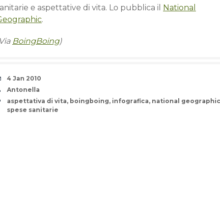
anitarie e aspettative di vita. Lo pubblica il
National
Geographic
.
(Via
BoingBoing
)
Date
4 Jan 2010
Author
Antonella
Tags
aspettativa di vita
,
boingboing
,
infografica
,
national geographi
spese sanitarie