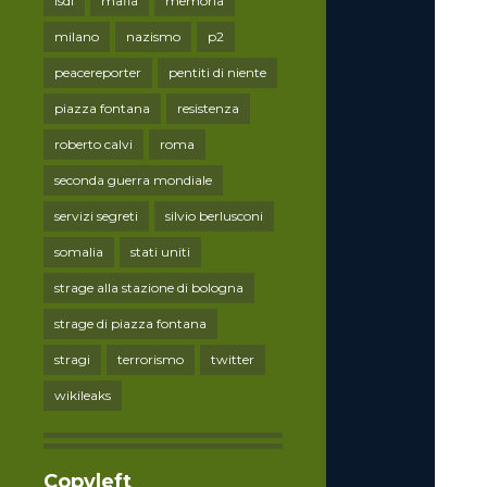
lsdi
mafia
memoria
milano
nazismo
p2
peacereporter
pentiti di niente
piazza fontana
resistenza
roberto calvi
roma
seconda guerra mondiale
servizi segreti
silvio berlusconi
somalia
stati uniti
strage alla stazione di bologna
strage di piazza fontana
stragi
terrorismo
twitter
wikileaks
Copyleft