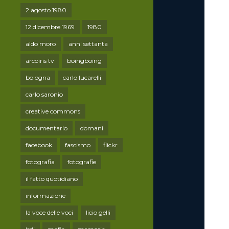
2 agosto 1980
12 dicembre 1969
1980
aldo moro
anni settanta
arcoiris tv
boingboing
bologna
carlo lucarelli
carlo saronio
creative commons
documentario
domani
facebook
fascismo
flickr
fotografia
fotografie
il fatto quotidiano
informazione
la voce delle voci
licio gelli