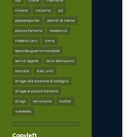
lsdi
mafia
memoria
milano
nazismo
p2
peacereporter
pentiti di niente
piazza fontana
resistenza
roberto calvi
roma
seconda guerra mondiale
servizi segreti
silvio berlusconi
somalia
stati uniti
strage alla stazione di bologna
strage di piazza fontana
stragi
terrorismo
twitter
wikileaks
Copyleft