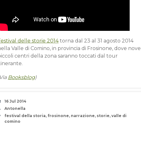
estival delle storie 2014
torna dal 23 al 31 agosto 2014
ella Valle di Comino, in provincia di Frosinone, dove nove
iccoli centri della zona saranno toccati dal tour
tinerante.
(Via
Booksblog
)
Date
16 Jul 2014
Author
Antonella
Tags
festival della storia
,
frosinone
,
narrazione
,
storie
,
valle di
comino