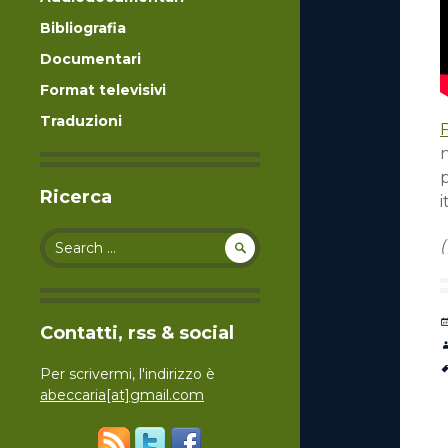
Bibliografia
Documentari
Format televisivi
Traduzioni
F
n
p
Ricerca
i
Search for:
Contatti, rss & social
Per scrivermi, l'indirizzo è
abeccaria[at]gmail.com