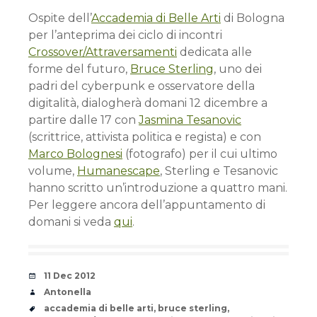
Ospite dell’
Accademia di Belle Arti
di Bologna
per l’anteprima dei ciclo di incontri
Crossover/Attraversamenti
dedicata alle
forme del futuro,
Bruce Sterling
, uno dei
padri del cyberpunk e osservatore della
digitalità, dialogherà domani 12 dicembre a
partire dalle 17 con
Jasmina Tesanovic
(scrittrice, attivista politica e regista) e con
Marco Bolognesi
(fotografo) per il cui ultimo
volume,
Humanescape
, Sterling e Tesanovic
hanno scritto un’introduzione a quattro mani.
Per leggere ancora dell’appuntamento di
domani si veda
qui
.
Date
11 Dec 2012
Author
Antonella
Tags
accademia di belle arti
,
bruce sterling
,