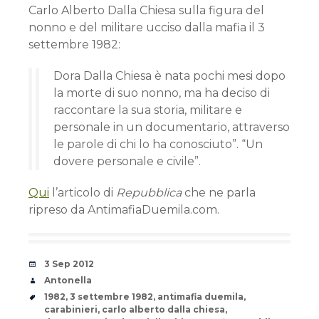
Carlo Alberto Dalla Chiesa sulla figura del
nonno e del militare ucciso dalla mafia il 3
settembre 1982:
Dora Dalla Chiesa è nata pochi mesi dopo
la morte di suo nonno, ma ha deciso di
raccontare la sua storia, militare e
personale in un documentario, attraverso
le parole di chi lo ha conosciuto”. “Un
dovere personale e civile”.
Qui
l’articolo di
Repubblica
che ne parla
ripreso da AntimafiaDuemila.com.
Date
3 Sep 2012
Author
Antonella
Tags
1982
,
3 settembre 1982
,
antimafia duemila
,
carabinieri
,
carlo alberto dalla chiesa
,