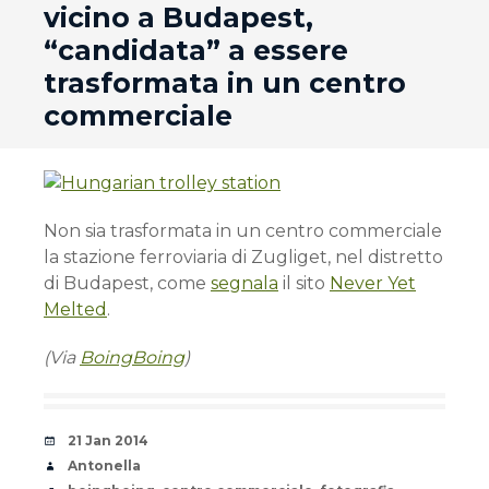
vicino a Budapest,
“candidata” a essere
trasformata in un centro
commerciale
Non sia trasformata in un centro commerciale
la stazione ferroviaria di Zugliget, nel distretto
di Budapest, come
segnala
il sito
Never Yet
Melted
.
(Via
BoingBoing
)
Date
21 Jan 2014
Author
Antonella