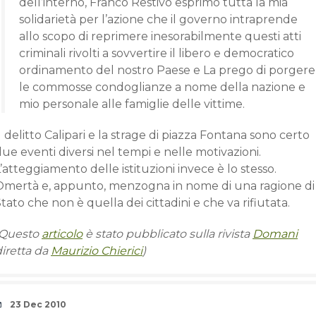
dell’interno, Franco Restivo esprimo tutta la mia
solidarietà per l’azione che il governo intraprende
allo scopo di reprimere inesorabilmente questi atti
criminali rivolti a sovvertire il libero e democratico
ordinamento del nostro Paese e La prego di porgere
le commosse condoglianze a nome della nazione e
mio personale alle famiglie delle vittime.
l delitto Calipari e la strage di piazza Fontana sono certo
ue eventi diversi nel tempi e nelle motivazioni.
’atteggiamento delle istituzioni invece è lo stesso.
Omertà e, appunto, menzogna in nome di una ragione di
tato che non è quella dei cittadini e che va rifiutata.
(Questo
articolo
è stato pubblicato sulla rivista
Domani
iretta da
Maurizio Chierici
)
Date
23 Dec 2010