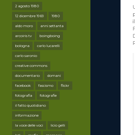
2 agosto 1980
12 dicembre 1969
1980
aldo moro
anni settanta
D
arcoiris tv
boingboing
bologna
carlo lucarelli
carlo saronio
creative commons
documentario
domani
facebook
fascismo
flickr
fotografia
fotografie
il fatto quotidiano
informazione
la voce delle voci
licio gelli