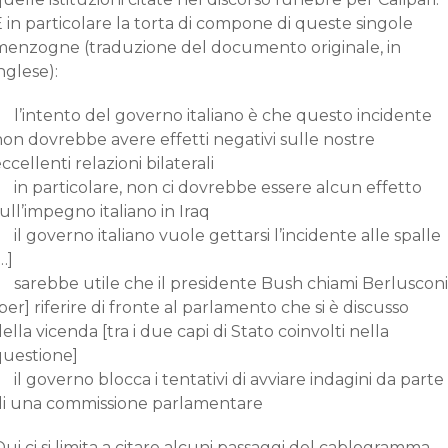
 in particolare la torta di compone di queste singole
menzogne (traduzione del documento originale, in
nglese):
l’intento del governo italiano è che questo incidente
on dovrebbe avere effetti negativi sulle nostre
ccellenti relazioni bilaterali
in particolare, non ci dovrebbe essere alcun effetto
ull’impegno italiano in Iraq
il governo italiano vuole gettarsi l’incidente alle spalle
…]
sarebbe utile che il presidente Bush chiami Berlusconi
per] riferire di fronte al parlamento che si è discusso
ella vicenda [tra i due capi di Stato coinvolti nella
questione]
il governo blocca i tentativi di avviare indagini da parte
di una commissione parlamentare
ui ci si limita a citare alcuni passaggi del cablogramma