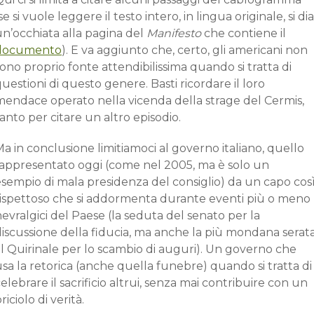
se si vuole leggere il testo intero, in lingua originale, si dia
un’occhiata alla pagina del
Manifesto
che contiene il
documento
). E va aggiunto che, certo, gli americani non
ono proprio fonte attendibilissima quando si tratta di
uestioni di questo genere. Basti ricordare il loro
mendace operato nella vicenda della strage del Cermis,
anto per citare un altro episodio.
a in conclusione limitiamoci al governo italiano, quello
rappresentato oggi (come nel 2005, ma è solo un
esempio di mala presidenza del consiglio) da un capo cos
rispettoso che si addormenta durante eventi più o meno
evralgici del Paese (la seduta del senato per la
discussione della fiducia, ma anche la più mondana serat
l Quirinale per lo scambio di auguri). Un governo che
sa la retorica (anche quella funebre) quando si tratta di
elebrare il sacrificio altrui, senza mai contribuire con un
riciolo di verità.