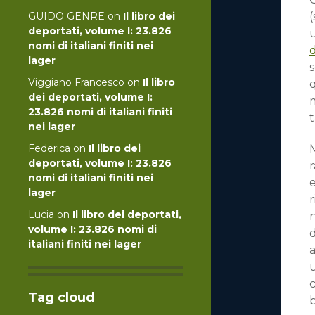
GUIDO GENRE
on
Il libro dei
(
deportati, volume I: 23.826
nomi di italiani finiti nei
lager
s
Viggiano Francesco
on
Il libro
q
dei deportati, volume I:
23.826 nomi di italiani finiti
t
nei lager
Federica
on
Il libro dei
M
deportati, volume I: 23.826
nomi di italiani finiti nei
lager
Lucia
on
Il libro dei deportati,
n
volume I: 23.826 nomi di
italiani finiti nei lager
a
u
c
Tag cloud
b