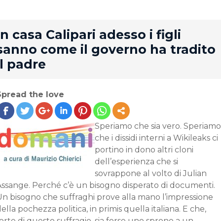
rd
In casa Calipari adesso i figli
sanno come il governo ha tradito
il padre
Spread the love
Speriamo che sia vero. Speriamo
che i dissidi interni a Wikileaks ci
portino in dono altri cloni
dell’esperienza che si
sovrappone al volto di Julian
Assange. Perché c’è un bisogno disperato di documenti.
Un bisogno che suffraghi prove alla mano l’impressione
ella pochezza politica, in primis quella italiana. E che,
orte di questo suffragio, sia forse uno sprone a un