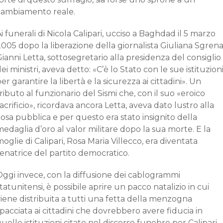
cambiamento reale.
i funerali di Nicola Calipari, ucciso a Baghdad il 5 marzo
005 dopo la liberazione della giornalista Giuliana Sgrena
ianni Letta, sottosegretario alla presidenza del consiglio
ei ministri, aveva detto: «C’è lo Stato con le sue istituzion
er garantire la libertà e la sicurezza ai cittadini». Un
ributo al funzionario del Sismi che, con il suo «eroico
acrificio», ricordava ancora Letta, aveva dato lustro alla
osa pubblica e per questo era stato insignito della
edaglia d’oro al valor militare dopo la sua morte. E la
oglie di Calipari, Rosa Maria Villecco, era diventata
enatrice del partito democratico.
Oggi invece, con la diffusione dei cablogrammi
tatunitensi, è possibile aprire un pacco natalizio in cui
iene distribuita a tutti una fetta della menzogna
pacciata ai cittadini che dovrebbero avere fiducia in
uelle istituzioni citate nel discorso funebre per Calipari.