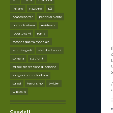
lsdi
mafia
memoria
milano
nazismo
p2
peacereporter
pentiti di niente
piazza fontana
resistenza
roberto calvi
roma
seconda guerra mondiale
I
servizi segreti
silvio berlusconi
d
somalia
stati uniti
L
strage alla stazione di bologna
S
strage di piazza fontana
stragi
terrorismo
twitter
d
wikileaks
Copyleft