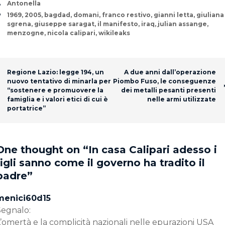
Author
Antonella
Tags
1969
,
2005
,
bagdad
,
domani
,
franco restivo
,
gianni letta
,
giuliana
sgrena
,
giuseppe saragat
,
il manifesto
,
iraq
,
julian assange
,
menzogne
,
nicola calipari
,
wikileaks
Post navigation
Regione Lazio: legge 194, un
A due anni dall’operazione
nuovo tentativo di minarla per
Piombo Fuso, le conseguenze
“sostenere e promuovere la
dei metalli pesanti presenti
famiglia e i valori etici di cui è
nelle armi utilizzate
portatrice”
One thought on “
In casa Calipari adesso i
figli sanno come il governo ha tradito il
padre
”
menici60d15
Segnalo:
’omertà e la complicità nazionali nelle epurazioni USA