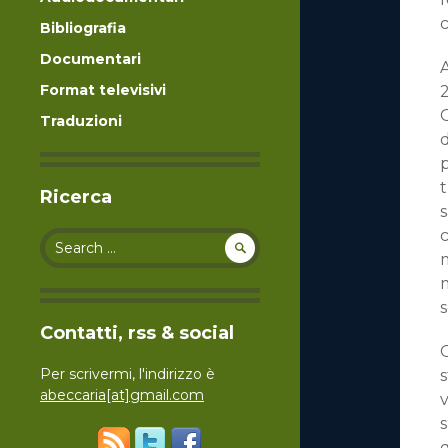
Bibliografia
Documentari
A
Format televisivi
2
G
Traduzioni
d
p
t
Ricerca
s
c
Search for:
m
m
s
Contatti, rss & social
Per scrivermi, l'indirizzo è
s
abeccaria[at]gmail.com
v
s
q