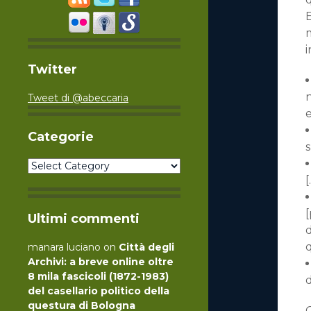
E
i
Twitter
n
Tweet di @abeccaria
e
Categorie
s
Categorie
[
[
Ultimi commenti
d
manara luciano
on
Città degli
Archivi: a breve online oltre
8 mila fascicoli (1872-1983)
del casellario politico della
questura di Bologna
Q