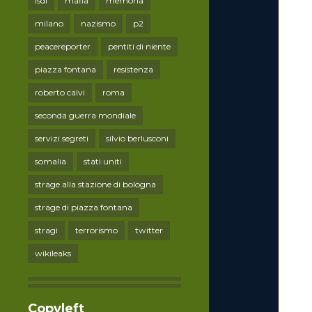
lsdi
mafia
memoria
milano
nazismo
p2
peacereporter
pentiti di niente
piazza fontana
resistenza
roberto calvi
roma
seconda guerra mondiale
servizi segreti
silvio berlusconi
somalia
stati uniti
strage alla stazione di bologna
strage di piazza fontana
stragi
terrorismo
twitter
wikileaks
Copyleft