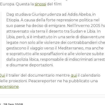
l’Europa. Questa la
sinossi
del film:
Dag studiava Giurisprudenza ad Addis Abeba, in
Etiopia. A causa della forte repressione politica nel
suo paese ha deciso di emigrare. Nell’inverno 2005 h
attraversato via terra il deserto tra Sudan e Libia. In
Libia, però, si è imbattuto in una serie di disavventure
legate non solo alle violenze dei contrabbandieri ch
gestiscono il viaggio verso il Mediterraneo, ma anche
e soprattutto alle sopraffazioni e alle violenze subite
dalla polizia libica, responsabile di indiscriminati arrest
e disumane deportazioni.
Qui
il trailer del documentario mentre
qui
il calendario
delle proiezioni. Peacereporter ne ha pubblicato una
recensione
.
Date
28 Sep 2008