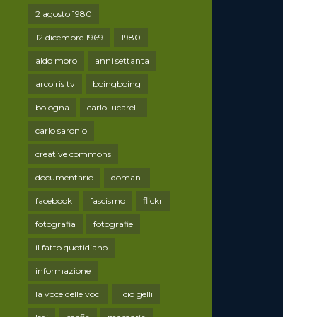
2 agosto 1980
12 dicembre 1969
1980
aldo moro
anni settanta
arcoiris tv
boingboing
bologna
carlo lucarelli
carlo saronio
creative commons
documentario
domani
facebook
fascismo
flickr
fotografia
fotografie
il fatto quotidiano
informazione
la voce delle voci
licio gelli