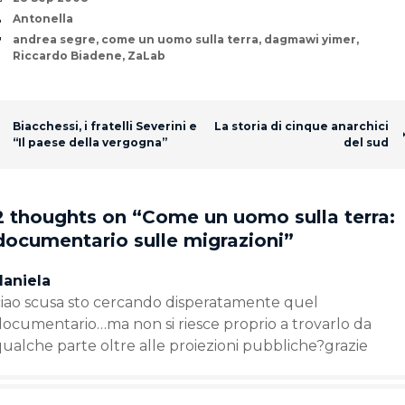
Author
Antonella
Tags
andrea segre
,
come un uomo sulla terra
,
dagmawi yimer
,
Riccardo Biadene
,
ZaLab
Post navigation
Biacchessi, i fratelli Severini e
La storia di cinque anarchici
“Il paese della vergogna”
del sud
2 thoughts on “
Come un uomo sulla terra:
documentario sulle migrazioni
”
daniela
ciao scusa sto cercando disperatamente quel
documentario…ma non si riesce proprio a trovarlo da
ualche parte oltre alle proiezioni pubbliche?grazie