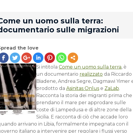
rd
Come un uomo sulla terra:
documentario sulle migrazioni
Spread the love
Si intitola
Come un uomo sulla terra
, è
un documentario
realizzato
da Riccardo
Biadene, Andrea Segre, Dagmawi Yimer 
prodotto da
Asinitas Onlus
e
ZaLab
.
Racconta la storia dei migranti prima che
prendano il mare per approdare sulle
coste di Lampedusa e di altre zone della
Sicilia. E racconta di ciò che accade loro
quando arrivano in Libia, formalmente impegnata con il
overno italiano a intervenire per regolare i flussi verso