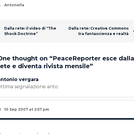
Author
Antonella
Post navigation
Dalla rete: il video di “The
Dalla rete: Creative Commons
Shock Doctrine”
tra fantascienza e realtà
One thought on “
PeaceReporter esce dall
rete e diventa rivista mensile
”
antonio vergara
ottima segnalazione anto.
10 Sep 2007 at 2:57 pm