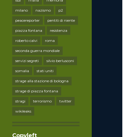
lsdi
mafia
memoria
milano
nazismo
p2
peacereporter
pentiti di niente
piazza fontana
resistenza
roberto calvi
roma
seconda guerra mondiale
servizi segreti
silvio berlusconi
somalia
stati uniti
strage alla stazione di bologna
strage di piazza fontana
stragi
terrorismo
twitter
wikileaks
Copyleft