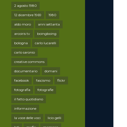
2 agosto 1980
12 dicembre 1969
1980
aldo moro
anni settanta
arcoiris tv
boingboing
bologna
carlo lucarelli
carlo saronio
creative commons
documentario
domani
facebook
fascismo
flickr
fotografia
fotografie
il fatto quotidiano
informazione
la voce delle voci
licio gelli