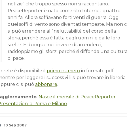
notizie” che troppo spesso non si raccontano.
PeaceReporter è nato come sito Internet quattro
anni fa. Allora soffiavano forti venti di guerra. Oggi
quei soffi di vento sono diventati tempeste. Ma non c
si può arrendere all’ineluttabilità del corso della
storia, perché essa è fatta dagli uomini e dalle loro
scelte. E dunque noi, invece di arrenderci,
raddoppiamo gli sforzi perché si diffonda una cultur
di pace.
n rete è disponibile il
primo numero
in formato pdf
entre per leggere i successivi li si può trovare in libreria
oppure ci si può
abbonare
.
Aggiornamento
:
Nasce il mensile di PeaceReporter.
Presentazioni a Roma e Milano
.
Date
10 Sep 2007