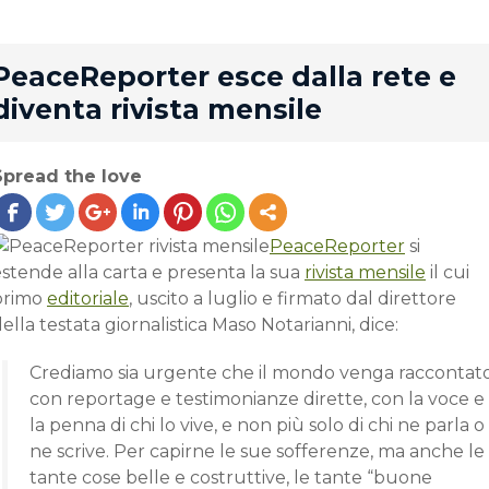
rd
PeaceReporter esce dalla rete e
diventa rivista mensile
Spread the love
PeaceReporter
si
stende alla carta e presenta la sua
rivista mensile
il cui
primo
editoriale
, uscito a luglio e firmato dal direttore
ella testata giornalistica Maso Notarianni, dice:
Crediamo sia urgente che il mondo venga raccontat
con reportage e testimonianze dirette, con la voce e
la penna di chi lo vive, e non più solo di chi ne parla o
ne scrive. Per capirne le sue sofferenze, ma anche le
tante cose belle e costruttive, le tante “buone