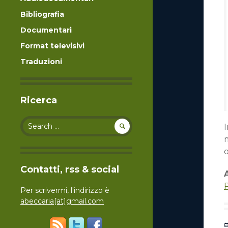
Bibliografia
Documentari
Format televisivi
Traduzioni
Ricerca
Search for:
I
m
Contatti, rss & social
Per scrivermi, l'indirizzo è
abeccaria[at]gmail.com